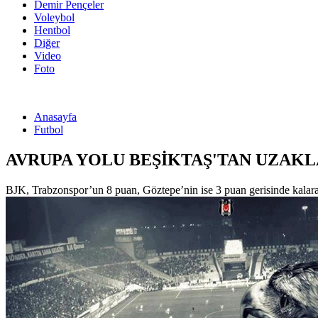
Demir Pençeler
Voleybol
Hentbol
Diğer
Video
Foto
Anasayfa
Futbol
AVRUPA YOLU BEŞİKTAŞ'TAN UZAKL
BJK, Trabzonspor’un 8 puan, Göztepe’nin ise 3 puan gerisinde kalarak 