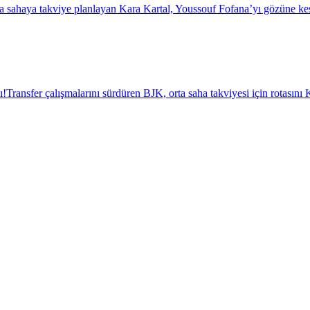
a sahaya takviye planlayan Kara Kartal, Youssouf Fofana’yı gözüne kest
ı!
Transfer çalışmalarını sürdüren BJK, orta saha takviyesi için rotasını K