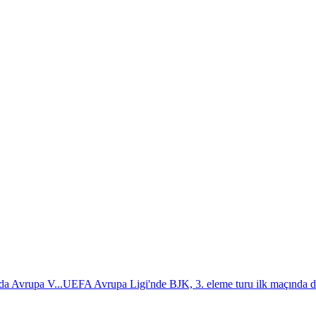
da Avrupa V...
UEFA Avrupa Ligi'nde BJK, 3. eleme turu ilk maçında d