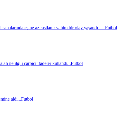
sahalarında eşine az rastlanır vahim bir olay yaşandı......
Futbol
le ilgili çarpıcı ifadeler kullandı...
Futbol
mine aldı...
Futbol