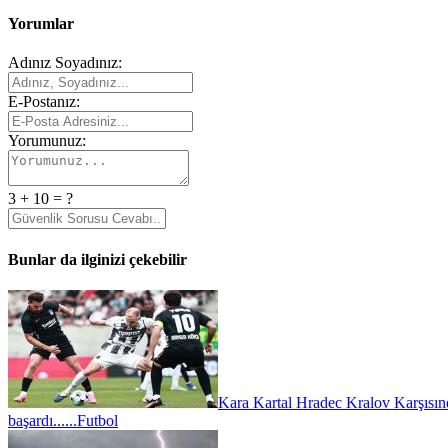
Yorumlar
Adınız Soyadınız:
E-Postanız:
Yorumunuz:
3 + 10 = ?
Bunlar da ilginizi çekebilir
Kara Kartal Hradec Kralov Karşısın
başardı......
Futbol