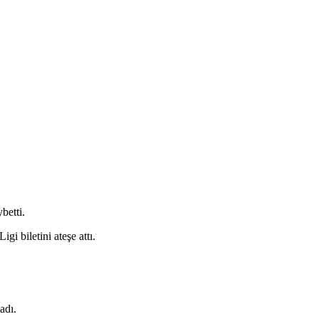
betti.
i biletini ateşe attı.
adı.