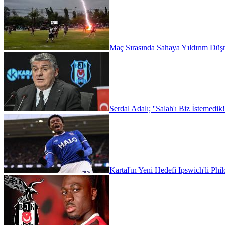
Maç Sırasında Sahaya Yıldırım Düşm
Serdal Adalı; ''Salah'ı Biz İstemedik!
Kartal'ın Yeni Hedefi Ipswich'li Phi