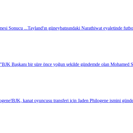
esi Sonucu ...
Tayland'ın güneybatısındaki Narathiwat eyaletinde futbol 
''
BJK Başkanı bir süre önce yoğun şekilde gündemde olan Mohamed Salah i
logene!
BJK, kanat oyuncusu transferi için Jaden Philogene ismini günde