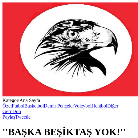
Kategori
Ana Sayfa
Özel
Futbol
Basketbol
Demir Pençeler
Voleybol
Hentbol
Diğer
Geri Dön
Paylaş
Tweetle
''BAŞKA BEŞİKTAŞ YOK!''