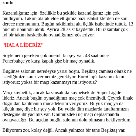
zordu.
Kazandığımız için, özellikle bu şekilde kazandığımız için çok
mutluyum. Takım olarak elde ettiğimiz bazı istatistiklerden de son
derece memnunum. Bugün rakibimizi altı üçlük isabetinde tuttuk. 13
hücum ribaundu aldık. Ayrıca 28 asist kaydettik. Bu rakamlar çok
iyi bir takım basketbolu oynadığımızı gösteriyor.
''HALA LİDERİZ''
Söylemem gereken çok önemli bir şey var. 48 saat önce
Fenerbahçe'ye karşı kapalı gişe bir maç oynadık.
Bugünse salonun neredeyse yarısı boştu. Beşiktaş camiası olarak ne
istediğimize karar vermemiz gerekiyor. EuroCup'ı kazanmak mı
istiyoruz; yoksa bir maçı kazanmayı mı istiyoruz?
Maçı kaybettik; ancak kazansak da kaybetsek de Süper Lig'de
lideriz. Ancak bugün oynadığımız maç çok önemliydi. Çeyrek finale
doğrudan katılmanın mücadelesini veriyoruz. Büyük maç ya da
küçük maç diye bir şey yok. Bu yolda tüm maçlarda taraftarımızın
desteğine ihtiyacımız var. Önümüzdeki üç maçı deplasmanda
oynayacağız. Bu açıdan bugün salonun dolu olmasını bekliyordum.
Biliyorum zor, kolay değil. Ancak yalnızca bir tane Beşiktaş var.