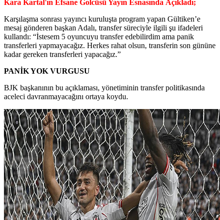
Kara Kartal'ın Efsane Golcüsü Yayın Esnasında Açıkladı;
Karşılaşma sonrası yayıncı kuruluşta program yapan Gültiken’e
mesaj gönderen başkan Adalı, transfer süreciyle ilgili şu ifadeleri
kullandı: “İstesem 5 oyuncuyu transfer edebilirdim ama panik
transferleri yapmayacağız. Herkes rahat olsun, transferin son gününe
kadar gereken transferleri yapacağız.”
PANİK YOK VURGUSU
BJK başkanının bu açıklaması, yönetiminin transfer politikasında
aceleci davranmayacağını ortaya koydu.