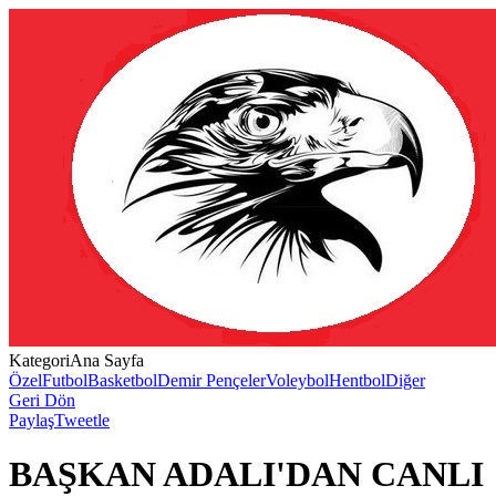
Kategori
Ana Sayfa
Özel
Futbol
Basketbol
Demir Pençeler
Voleybol
Hentbol
Diğer
Geri Dön
Paylaş
Tweetle
BAŞKAN ADALI'DAN CANLI