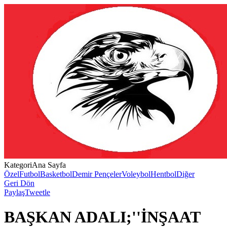
Kategori
Ana Sayfa
Özel
Futbol
Basketbol
Demir Pençeler
Voleybol
Hentbol
Diğer
Geri Dön
Paylaş
Tweetle
BAŞKAN ADALI;''İNŞAAT