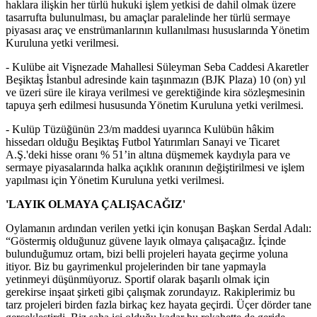
haklara ilişkin her türlü hukuki işlem yetkisi de dahil olmak üzere
tasarrufta bulunulması, bu amaçlar paralelinde her türlü sermaye
piyasası araç ve enstrümanlarının kullanılması hususlarında Yönetim
Kuruluna yetki verilmesi.
- Kulübe ait Vişnezade Mahallesi Süleyman Seba Caddesi Akaretler
Beşiktaş İstanbul adresinde kain taşınmazın (BJK Plaza) 10 (on) yıl
ve üzeri süre ile kiraya verilmesi ve gerektiğinde kira sözleşmesinin
tapuya şerh edilmesi hususunda Yönetim Kuruluna yetki verilmesi.
- Kulüp Tüzüğünün 23/m maddesi uyarınca Kulübün hâkim
hissedarı olduğu Beşiktaş Futbol Yatırımları Sanayi ve Ticaret
A.Ş.'deki hisse oranı % 51’in altına düşmemek kaydıyla para ve
sermaye piyasalarında halka açıklık oranının değiştirilmesi ve işlem
yapılması için Yönetim Kuruluna yetki verilmesi.
'LAYIK OLMAYA ÇALIŞACAĞIZ'
Oylamanın ardından verilen yetki için konuşan Başkan Serdal Adalı:
“Göstermiş olduğunuz güvene layık olmaya çalışacağız. İçinde
bulunduğumuz ortam, bizi belli projeleri hayata geçirme yoluna
itiyor. Biz bu gayrimenkul projelerinden bir tane yapmayla
yetinmeyi düşünmüyoruz. Sportif olarak başarılı olmak için
gerekirse inşaat şirketi gibi çalışmak zorundayız. Rakiplerimiz bu
tarz projeleri birden fazla birkaç kez hayata geçirdi. Üçer dörder tane