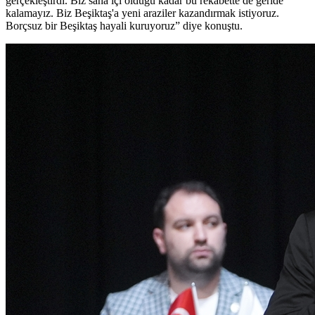
gerçekleştirdi. Biz saha içi olduğu kadar bu rekabette de geride
kalamayız. Biz Beşiktaş'a yeni araziler kazandırmak istiyoruz.
Borçsuz bir Beşiktaş hayali kuruyoruz” diye konuştu.