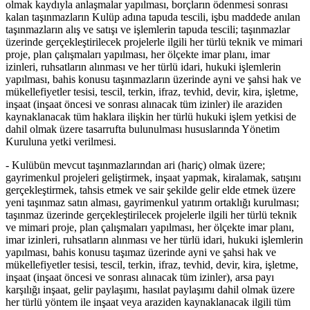
olmak kaydıyla anlaşmalar yapılması, borçların ödenmesi sonrası
kalan taşınmazların Kulüp adına tapuda tescili, işbu maddede anılan
taşınmazların alış ve satışı ve işlemlerin tapuda tescili; taşınmazlar
üzerinde gerçekleştirilecek projelerle ilgili her türlü teknik ve mimari
proje, plan çalışmaları yapılması, her ölçekte imar planı, imar
izinleri, ruhsatların alınması ve her türlü idari, hukuki işlemlerin
yapılması, bahis konusu taşınmazların üzerinde ayni ve şahsi hak ve
mükellefiyetler tesisi, tescil, terkin, ifraz, tevhid, devir, kira, işletme,
inşaat (inşaat öncesi ve sonrası alınacak tüm izinler) ile araziden
kaynaklanacak tüm haklara ilişkin her türlü hukuki işlem yetkisi de
dahil olmak üzere tasarrufta bulunulması hususlarında Yönetim
Kuruluna yetki verilmesi.
- Kulübün mevcut taşınmazlarından ari (hariç) olmak üzere;
gayrimenkul projeleri geliştirmek, inşaat yapmak, kiralamak, satışını
gerçekleştirmek, tahsis etmek ve sair şekilde gelir elde etmek üzere
yeni taşınmaz satın alması, gayrimenkul yatırım ortaklığı kurulması;
taşınmaz üzerinde gerçekleştirilecek projelerle ilgili her türlü teknik
ve mimari proje, plan çalışmaları yapılması, her ölçekte imar planı,
imar izinleri, ruhsatların alınması ve her türlü idari, hukuki işlemlerin
yapılması, bahis konusu taşımaz üzerinde ayni ve şahsi hak ve
mükellefiyetler tesisi, tescil, terkin, ifraz, tevhid, devir, kira, işletme,
inşaat (inşaat öncesi ve sonrası alınacak tüm izinler), arsa payı
karşılığı inşaat, gelir paylaşımı, hasılat paylaşımı dahil olmak üzere
her türlü yöntem ile inşaat veya araziden kaynaklanacak ilgili tüm