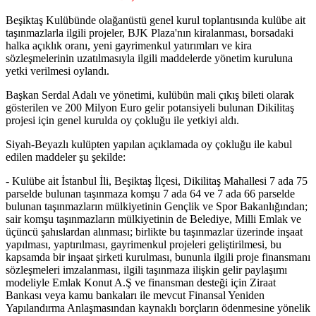
Beşiktaş Kulübünde olağanüstü genel kurul toplantısında kulübe ait
taşınmazlarla ilgili projeler, BJK Plaza'nın kiralanması, borsadaki
halka açıklık oranı, yeni gayrimenkul yatırımları ve kira
sözleşmelerinin uzatılmasıyla ilgili maddelerde yönetim kuruluna
yetki verilmesi oylandı.
Başkan Serdal Adalı ve yönetimi, kulübün mali çıkış bileti olarak
gösterilen ve 200 Milyon Euro gelir potansiyeli bulunan Dikilitaş
projesi için genel kurulda oy çokluğu ile yetkiyi aldı.
Siyah-Beyazlı kulüpten yapılan açıklamada oy çokluğu ile kabul
edilen maddeler şu şekilde:
- Kulübe ait İstanbul İli, Beşiktaş İlçesi, Dikilitaş Mahallesi 7 ada 75
parselde bulunan taşınmaza komşu 7 ada 64 ve 7 ada 66 parselde
bulunan taşınmazların mülkiyetinin Gençlik ve Spor Bakanlığından;
sair komşu taşınmazların mülkiyetinin de Belediye, Milli Emlak ve
üçüncü şahıslardan alınması; birlikte bu taşınmazlar üzerinde inşaat
yapılması, yaptırılması, gayrimenkul projeleri geliştirilmesi, bu
kapsamda bir inşaat şirketi kurulması, bununla ilgili proje finansmanı
sözleşmeleri imzalanması, ilgili taşınmaza ilişkin gelir paylaşımı
modeliyle Emlak Konut A.Ş ve finansman desteği için Ziraat
Bankası veya kamu bankaları ile mevcut Finansal Yeniden
Yapılandırma Anlaşmasından kaynaklı borçların ödenmesine yönelik