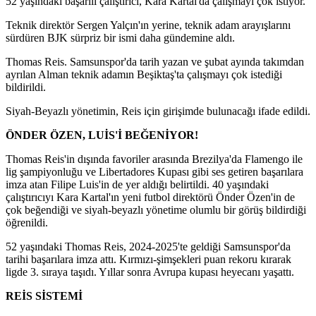
52 yaşındaki başarılı çalıştırıcı, Kara Kartal'da çalışmayı çok istiyor.
Teknik direktör Sergen Yalçın'ın yerine, teknik adam arayışlarını
sürdüren BJK sürpriz bir ismi daha gündemine aldı.
Thomas Reis. Samsunspor'da tarih yazan ve şubat ayında takımdan
ayrılan Alman teknik adamın Beşiktaş'ta çalışmayı çok istediği
bildirildi.
Siyah-Beyazlı yönetimin, Reis için girişimde bulunacağı ifade edildi.
ÖNDER ÖZEN, LUİS'İ BEĞENİYOR!
Thomas Reis'in dışında favoriler arasında Brezilya'da Flamengo ile
lig şampiyonluğu ve Libertadores Kupası gibi ses getiren başarılara
imza atan Filipe Luis'in de yer aldığı belirtildi. 40 yaşındaki
çalıştırıcıyı Kara Kartal'ın yeni futbol direktörü Önder Özen'in de
çok beğendiği ve siyah-beyazlı yönetime olumlu bir görüş bildirdiği
öğrenildi.
52 yaşındaki Thomas Reis, 2024-2025'te geldiği Samsunspor'da
tarihi başarılara imza attı. Kırmızı-şimşekleri puan rekoru kırarak
ligde 3. sıraya taşıdı. Yıllar sonra Avrupa kupası heyecanı yaşattı.
REİS SİSTEMİ