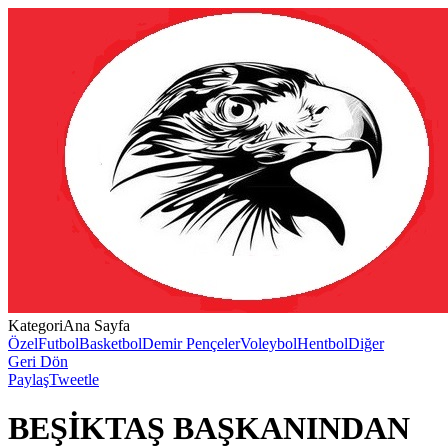
Kategori
Ana Sayfa
Özel
Futbol
Basketbol
Demir Pençeler
Voleybol
Hentbol
Diğer
Geri Dön
Paylaş
Tweetle
BEŞİKTAŞ BAŞKANINDAN