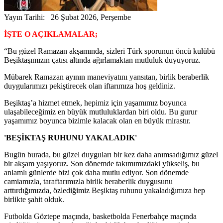
Yayın Tarihi: 26 Şubat 2026, Perşembe
İŞTE O AÇIKLAMALAR;
“Bu güzel Ramazan akşamında, sizleri Türk sporunun öncü kulübü
Beşiktaşımızın çatısı altında ağırlamaktan mutluluk duyuyoruz.
Mübarek Ramazan ayının maneviyatını yansıtan, birlik beraberlik
duygularımızı pekiştirecek olan iftarımıza hoş geldiniz.
Beşiktaş’a hizmet etmek, hepimiz için yaşamımız boyunca
ulaşabileceğimiz en büyük mutluluklardan biri oldu. Bu gurur
yaşamımız boyunca bizimle kalacak olan en büyük mirastır.
'BEŞİKTAŞ RUHUNU YAKALADIK'
Bugün burada, bu güzel duyguları bir kez daha anımsadığımız güzel
bir akşam yaşıyoruz. Son dönemde takımımızdaki yükseliş, bu
anlamlı günlerde bizi çok daha mutlu ediyor. Son dönemde
camiamızla, taraftarımızla birlik beraberlik duygusunu
arttırdığımızda, özlediğimiz Beşiktaş ruhunu yakaladığımıza hep
birlikte şahit olduk.
Futbolda Göztepe maçında, basketbolda Fenerbahçe maçında