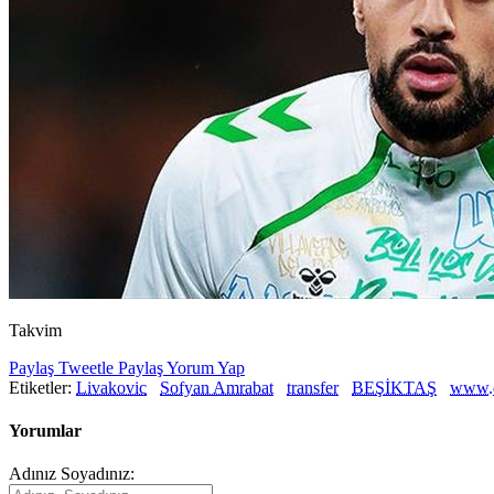
Takvim
Paylaş
Tweetle
Paylaş
Yorum Yap
Etiketler:
Livakovic
Sofyan Amrabat
transfer
BEŞİKTAŞ
www.
Yorumlar
Adınız Soyadınız: