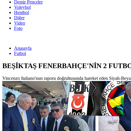
Demir Pençeler
Voleybol
Hentbol
Diğer
Video
Foto
Anasayfa
Futbol
BEŞİKTAŞ FENERBAHÇE'NİN 2 FUTB
Vincenzo Italiano'nun raporu doğrultusunda hareket eden Siyah-Beyazl