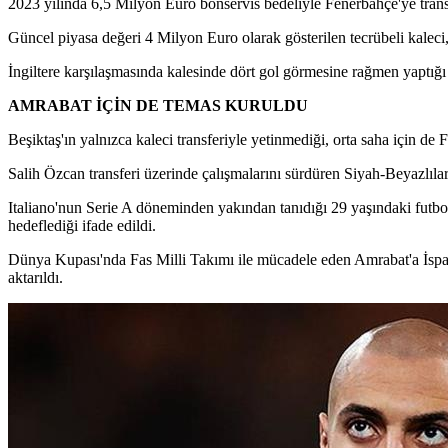
2023 yılında 6,5 Milyon Euro bonservis bedeliyle Fenerbahçe'ye trans
Güncel piyasa değeri 4 Milyon Euro olarak gösterilen tecrübeli kalec
İngiltere karşılaşmasında kalesinde dört gol görmesine rağmen yaptığı
AMRABAT İÇİN DE TEMAS KURULDU
Beşiktaş'ın yalnızca kaleci transferiyle yetinmediği, orta saha için de
Salih Özcan transferi üzerinde çalışmalarını sürdüren Siyah-Beyazlılar
Italiano'nun Serie A döneminden yakından tanıdığı 29 yaşındaki futbol
hedeflediği ifade edildi.
Dünya Kupası'nda Fas Milli Takımı ile mücadele eden Amrabat'a İspanya
aktarıldı.