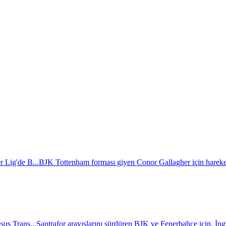
r Lig'de B...
BJK Tottenham forması giyen Conor Gallagher için hareket
sus Trans...
Santrafor arayışlarını sürdüren BJK ve Fenerbahçe için, İngili