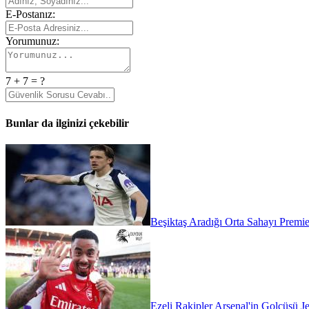
E-Postanız:
Yorumunuz:
7 + 7 = ?
Bunlar da ilginizi çekebilir
Beşiktaş Aradığı Orta Sahayı Premie
Ezeli Rakipler Arsenal'in Golcüsü Je