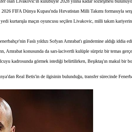
fer olan Livakovic'in kulübüyle 2028 yılına kadar sözleşmesi bulunuyo
i, 2026 FIFA Dünya Kupası'nda Hırvatistan Milli Takımı formasıyla sergi
 yedi kurtarışla maçın oyuncusu seçilen Livakovic, milli takım kariyerin
 Fenerbahçe'nin Faslı yıldızı Sofyan Amrabat'ı gündemine aldığı iddia edi
ın, Amrabat konusunda da sarı-lacivertli kulüple sürpriz bir temas gerçe
cuyu kadrosunda görmek istediği belirtilirken, Beşiktaş'ın makul bir b
'dan Real Betis'in de ilgisinin bulunduğu, transfer sürecinde Fenerbah