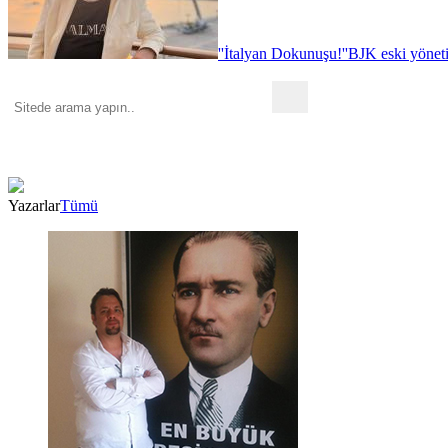
''İtalyan Dokunuşu!''
BJK eski yönet
Yazarlar
Tümü