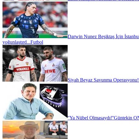
Darwin Nunez Beşiktaş İçin İstanbul'
yoğunlaştırd...
Futbol
Siyah Beyaz Savunma Operasyonu!
''Ya Nübel Olmasaydı!''
Güntekin ON