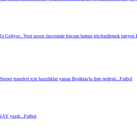
a Geliyor...
Yeni sezon öncesinde hücum hattını güçlendirmek isteyen BJ
Stoper transferi için hazırlıklar yapan Beşiktaş'ta liste netleşti...
Futbol
AY yazdı...
Futbol