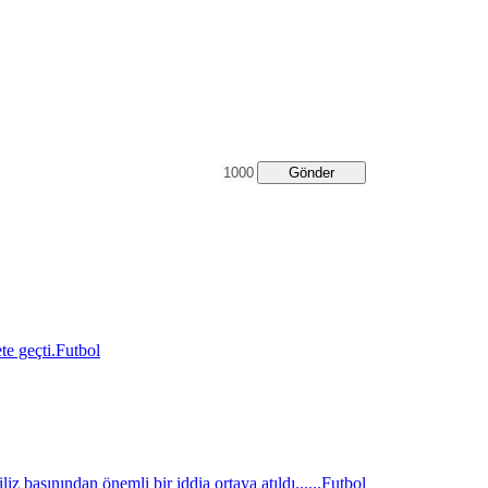
Gönder
e geçti.
Futbol
z basınından önemli bir iddia ortaya atıldı......
Futbol