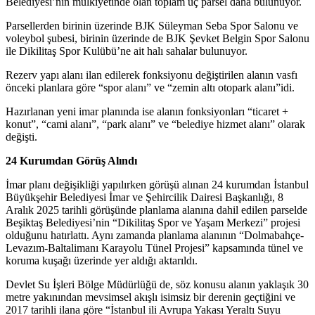
Belediyesi’nin mülkiyetinde olan toplam üç parsel daha bulunuyor.
Parsellerden birinin üzerinde BJK Süleyman Seba Spor Salonu ve
voleybol şubesi, birinin üzerinde de BJK Şevket Belgin Spor Salonu
ile Dikilitaş Spor Kulübü’ne ait halı sahalar bulunuyor.
Rezerv yapı alanı ilan edilerek fonksiyonu değiştirilen alanın vasfı
önceki planlara göre “spor alanı” ve “zemin altı otopark alanı”idi.
Hazırlanan yeni imar planında ise alanın fonksiyonları “ticaret +
konut”, “cami alanı”, “park alanı” ve “belediye hizmet alanı” olarak
değişti.
24 Kurumdan Görüş Alındı
İmar planı değişikliği yapılırken görüşü alınan 24 kurumdan İstanbul
Büyükşehir Belediyesi İmar ve Şehircilik Dairesi Başkanlığı, 8
Aralık 2025 tarihli görüşünde planlama alanına dahil edilen parselde
Beşiktaş Belediyesi’nin “Dikilitaş Spor ve Yaşam Merkezi” projesi
olduğunu hatırlattı. Aynı zamanda planlama alanının “Dolmabahçe-
Levazım-Baltalimanı Karayolu Tünel Projesi” kapsamında tünel ve
koruma kuşağı üzerinde yer aldığı aktarıldı.
Devlet Su İşleri Bölge Müdürlüğü de, söz konusu alanın yaklaşık 30
metre yakınından mevsimsel akışlı isimsiz bir derenin geçtiğini ve
2017 tarihli ilana göre “İstanbul ili Avrupa Yakası Yeraltı Suyu