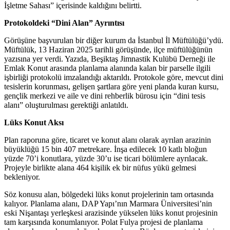
İşletme Sahası” içerisinde kaldığını belirtti.
Protokoldeki “Dini Alan” Ayrıntısı
Görüşüne başvurulan bir diğer kurum da İstanbul İl Müftülüğü’ydü.
Müftülük, 13 Haziran 2025 tarihli görüşünde, ilçe müftülüğünün
yazısına yer verdi. Yazıda, Beşiktaş Jimnastik Kulübü Derneği ile
Emlak Konut arasında planlama alanında kalan bir parselle ilgili
işbirliği protokolü imzalandığı aktarıldı. Protokole göre, mevcut dini
tesislerin korunması, gelişen şartlara göre yeni planda kuran kursu,
gençlik merkezi ve aile ve dini rehberlik bürosu için “dini tesis
alanı” oluşturulması gerektiği anlatıldı.
Lüks Konut Aksı
Plan raporuna göre, ticaret ve konut alanı olarak ayrılan arazinin
büyüklüğü 15 bin 407 metrekare. İnşa edilecek 10 katlı bloğun
yüzde 70’i konutlara, yüzde 30’u ise ticari bölümlere ayrılacak.
Projeyle birlikte alana 464 kişilik ek bir nüfus yükü gelmesi
bekleniyor.
Söz konusu alan, bölgedeki lüks konut projelerinin tam ortasında
kalıyor. Planlama alanı, DAP Yapı’nın Marmara Üniversitesi’nin
eski Nişantaşı yerleşkesi arazisinde yükselen lüks konut projesinin
tam karşısında konumlanıyor. Polat Fulya projesi de planlama