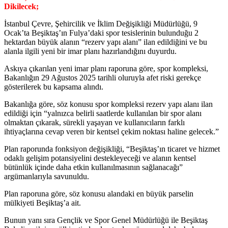
Dikilecek;
İstanbul Çevre, Şehircilik ve İklim Değişikliği Müdürlüğü, 9
Ocak’ta Beşiktaş’ın Fulya’daki spor tesislerinin bulunduğu 2
hektardan büyük alanın “rezerv yapı alanı” ilan edildiğini ve bu
alanla ilgili yeni bir imar planı hazırlandığını duyurdu.
Askıya çıkarılan yeni imar planı raporuna göre, spor kompleksi,
Bakanlığın 29 Ağustos 2025 tarihli oluruyla afet riski gerekçe
gösterilerek bu kapsama alındı.
Bakanlığa göre, söz konusu spor kompleksi rezerv yapı alanı ilan
edildiği için “yalnızca belirli saatlerde kullanılan bir spor alanı
olmaktan çıkarak, sürekli yaşayan ve kullanıcıların farklı
ihtiyaçlarına cevap veren bir kentsel çekim noktası haline gelecek.”
Plan raporunda fonksiyon değişikliği, “Beşiktaş’ın ticaret ve hizmet
odaklı gelişim potansiyelini destekleyeceği ve alanın kentsel
bütünlük içinde daha etkin kullanılmasının sağlanacağı”
argümanlarıyla savunuldu.
Plan raporuna göre, söz konusu alandaki en büyük parselin
mülkiyeti Beşiktaş’a ait.
Bunun yanı sıra Gençlik ve Spor Genel Müdürlüğü ile Beşiktaş