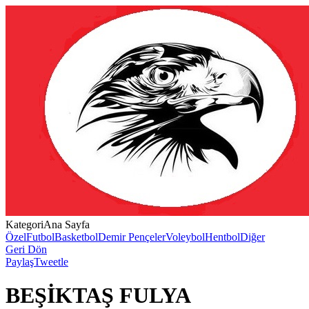
Kategori
Ana Sayfa
Özel
Futbol
Basketbol
Demir Pençeler
Voleybol
Hentbol
Diğer
Geri Dön
Paylaş
Tweetle
BEŞİKTAŞ FULYA