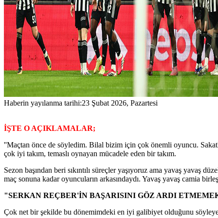
Haberin yayılanma tarihi:
23 Şubat 2026, Pazartesi
İŞTE O AÇIKLAMALAR;
''Maçtan önce de söyledim. Bilal bizim için çok önemli oyuncu. Sakatlı
çok iyi takım, temaslı oynayan mücadele eden bir takım.
Sezon başından beri sıkıntılı süreçler yaşıyoruz ama yavaş yavaş düz
maç sonuna kadar oyuncuların arkasındaydı. Yavaş yavaş camia birleşiy
"SERKAN REÇBER'İN BAŞARISINI GÖZ ARDI ETMEME
Çok net bir şekilde bu dönemimdeki en iyi galibiyet olduğunu söyleyeb