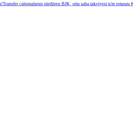
ı!
Transfer çalışmalarını sürdüren BJK, orta saha takviyesi için rotasını K