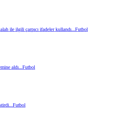
le ilgili çarpıcı ifadeler kullandı...
Futbol
mine aldı...
Futbol
irdi...
Futbol