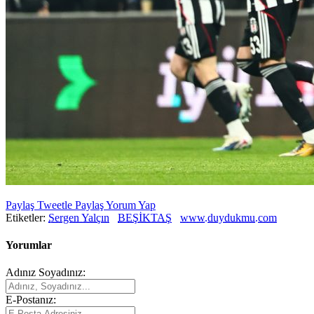
Paylaş
Tweetle
Paylaş
Yorum Yap
Etiketler:
Sergen Yalçın
BEŞİKTAŞ
www.duydukmu.com
Yorumlar
Adınız Soyadınız:
E-Postanız: