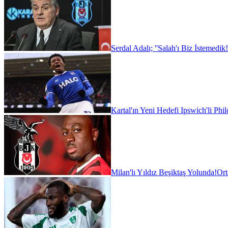
Serdal Adalı; ''Salah'ı Biz İstemedik!
Kartal'ın Yeni Hedefi Ipswich'li Phi
Milan'lı Yıldız Beşiktaş Yolunda!
Ort