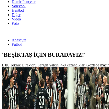
Demir Pençeler
Voleybol
Hentbol
Diğer
Video
Foto
Anasayfa
Futbol
'BEŞİKTAŞ İÇİN BURADAYIZ!'
BJK Teknik Direktörü Sergen Yalçın, 4-0 kazandıkları Göztepe maçın