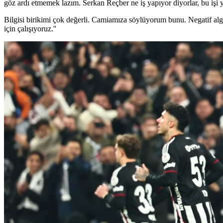
göz ardı etmemek lazım. Serkan Reçber ne iş yapıyor diyorlar, bu işi 
Bilgisi birikimi çok değerli. Camiamıza söylüyorum bunu. Negatif algı
için çalışıyoruz.''