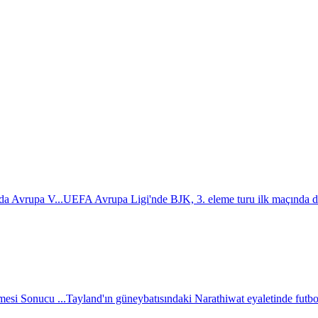
da Avrupa V...
UEFA Avrupa Ligi'nde BJK, 3. eleme turu ilk maçında d
esi Sonucu ...
Tayland'ın güneybatısındaki Narathiwat eyaletinde futbol 