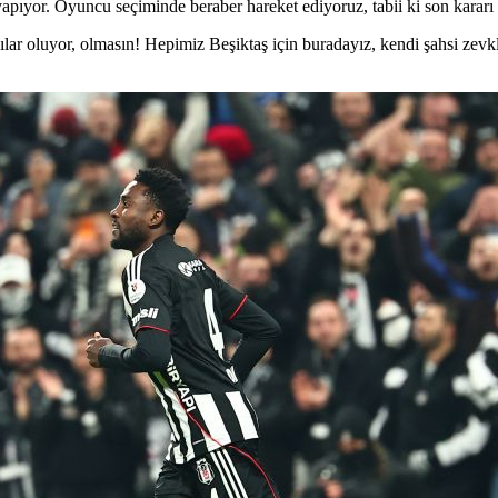
yapıyor. Oyuncu seçiminde beraber hareket ediyoruz, tabii ki son karar
lar oluyor, olmasın! Hepimiz Beşiktaş için buradayız, kendi şahsi zevkl