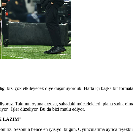
ğı bizi çok etkileyecek diye düşünüyorduk. Hafta içi başka bir formata 
eliyoruz. Takımın oyuna arzusu, sahadaki mücadeleleri, plana sadık olm
or. İşler düzeliyor. Bu da bizi mutlu ediyor.
K LAZIM"
iliriz. Sezonun bence en iyisiydi bugün. Oyuncularıma ayrıca teşekkür 