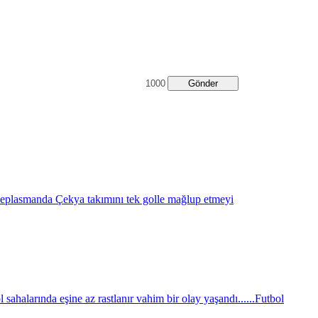
Gönder
eplasmanda Çekya takımını tek golle mağlup etmeyi
sahalarında eşine az rastlanır vahim bir olay yaşandı......
Futbol