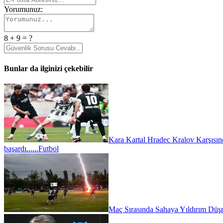
Yorumunuz:
8 + 9 = ?
Bunlar da ilginizi çekebilir
Kara Kartal Hradec Kralov Karşısın
başardı......
Futbol
Maç Sırasında Sahaya Yıldırım Düşm