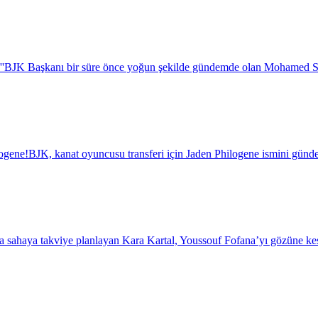
''
BJK Başkanı bir süre önce yoğun şekilde gündemde olan Mohamed Salah i
logene!
BJK, kanat oyuncusu transferi için Jaden Philogene ismini günde
a sahaya takviye planlayan Kara Kartal, Youssouf Fofana’yı gözüne kest