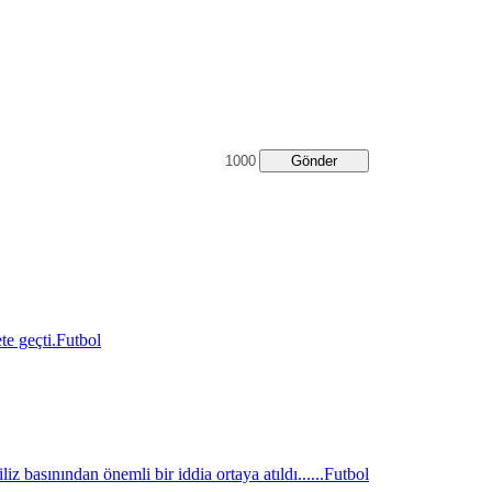
Gönder
e geçti.
Futbol
z basınından önemli bir iddia ortaya atıldı......
Futbol