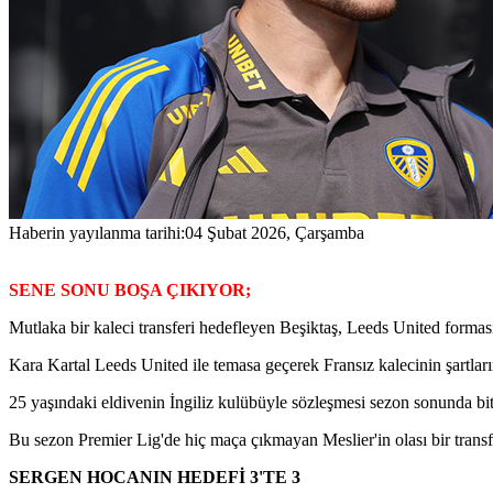
Haberin yayılanma tarihi:
04 Şubat 2026, Çarşamba
SENE SONU BOŞA ÇIKIYOR;
Mutlaka bir kaleci transferi hedefleyen Beşiktaş, Leeds United forması
Kara Kartal Leeds United ile temasa geçerek Fransız kalecinin şartları
25 yaşındaki eldivenin İngiliz kulübüyle sözleşmesi sezon sonunda bit
Bu sezon Premier Lig'de hiç maça çıkmayan Meslier'in olası bir transfe
SERGEN HOCANIN HEDEFİ 3'TE 3