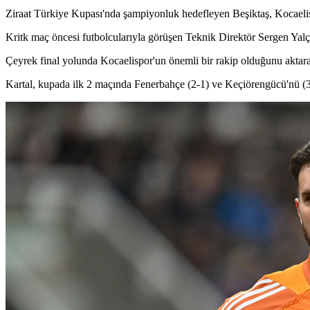
Ziraat Türkiye Kupası'nda şampiyonluk hedefleyen Beşiktaş, Kocaeli
Kritk maç öncesi futbolcularıyla görüşen Teknik Direktör Sergen Yalç
Çeyrek final yolunda Kocaelispor'un önemli bir rakip olduğunu aktara
Kartal, kupada ilk 2 maçında Fenerbahçe (2-1) ve Keçiörengücü'nü (3