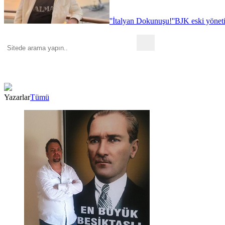
''İtalyan Dokunuşu!''
BJK eski yönet
Yazarlar
Tümü