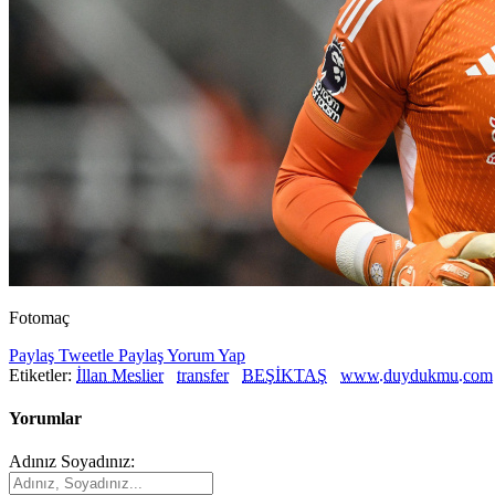
Fotomaç
Paylaş
Tweetle
Paylaş
Yorum Yap
Etiketler:
İllan Meslier
transfer
BEŞİKTAŞ
www.duydukmu.com
Yorumlar
Adınız Soyadınız: