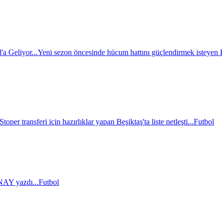
a Geliyor...
Yeni sezon öncesinde hücum hattını güçlendirmek isteyen BJ
Stoper transferi için hazırlıklar yapan Beşiktaş'ta liste netleşti...
Futbol
AY yazdı...
Futbol