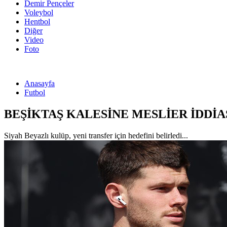
Demir Pençeler
Voleybol
Hentbol
Diğer
Video
Foto
Anasayfa
Futbol
BEŞİKTAŞ KALESİNE MESLİER İDDİAS
Siyah Beyazlı kulüp, yeni transfer için hedefini belirledi...