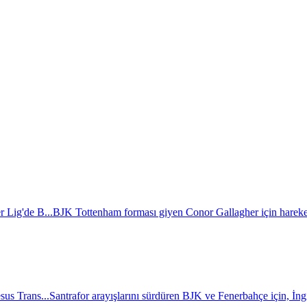
r Lig'de B...
BJK Tottenham forması giyen Conor Gallagher için hareket
sus Trans...
Santrafor arayışlarını sürdüren BJK ve Fenerbahçe için, İngili