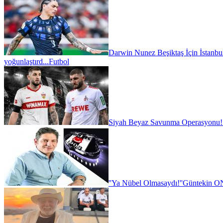
Darwin Nunez Beşiktaş İçin İstanbul'
yoğunlaştırd...
Futbol
Siyah Beyaz Savunma Operasyonu!
''Ya Nübel Olmasaydı!''
Güntekin ON