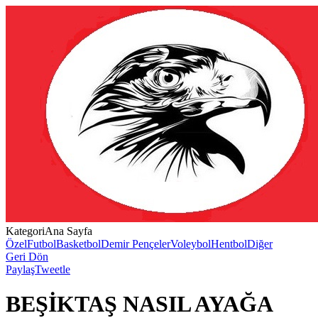
Kategori
Ana Sayfa
Özel
Futbol
Basketbol
Demir Pençeler
Voleybol
Hentbol
Diğer
Geri Dön
Paylaş
Tweetle
BEŞİKTAŞ NASIL AYAĞA