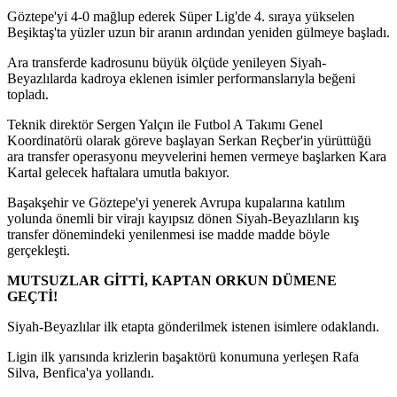
Göztepe'yi 4-0 mağlup ederek Süper Lig'de 4. sıraya yükselen
Beşiktaş'ta yüzler uzun bir aranın ardından yeniden gülmeye başladı.
Ara transferde kadrosunu büyük ölçüde yenileyen Siyah-
Beyazlılarda kadroya eklenen isimler performanslarıyla beğeni
topladı.
Teknik direktör Sergen Yalçın ile Futbol A Takımı Genel
Koordinatörü olarak göreve başlayan Serkan Reçber'in yürüttüğü
ara transfer operasyonu meyvelerini hemen vermeye başlarken Kara
Kartal gelecek haftalara umutla bakıyor.
Başakşehir ve Göztepe'yi yenerek Avrupa kupalarına katılım
yolunda önemli bir virajı kayıpsız dönen Siyah-Beyazlıların kış
transfer dönemindeki yenilenmesi ise madde madde böyle
gerçekleşti.
MUTSUZLAR GİTTİ, KAPTAN ORKUN DÜMENE
GEÇTİ!
Siyah-Beyazlılar ilk etapta gönderilmek istenen isimlere odaklandı.
Ligin ilk yarısında krizlerin başaktörü konumuna yerleşen Rafa
Silva, Benfica'ya yollandı.