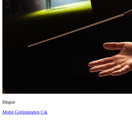
Htspor
Mobil Görünümden Çık