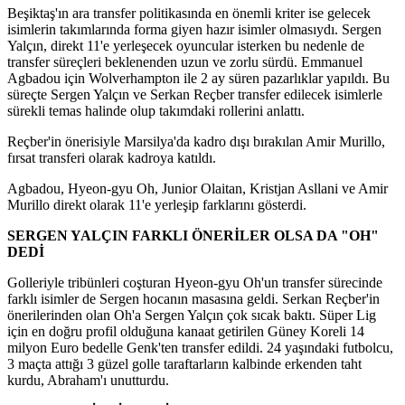
Beşiktaş'ın ara transfer politikasında en önemli kriter ise gelecek
isimlerin takımlarında forma giyen hazır isimler olmasıydı. Sergen
Yalçın, direkt 11'e yerleşecek oyuncular isterken bu nedenle de
transfer süreçleri beklenenden uzun ve zorlu sürdü. Emmanuel
Agbadou için Wolverhampton ile 2 ay süren pazarlıklar yapıldı. Bu
süreçte Sergen Yalçın ve Serkan Reçber transfer edilecek isimlerle
sürekli temas halinde olup takımdaki rollerini anlattı.
Reçber'in önerisiyle Marsilya'da kadro dışı bırakılan Amir Murillo,
fırsat transferi olarak kadroya katıldı.
Agbadou, Hyeon-gyu Oh, Junior Olaitan, Kristjan Asllani ve Amir
Murillo direkt olarak 11'e yerleşip farklarını gösterdi.
SERGEN YALÇIN FARKLI ÖNERİLER OLSA DA "OH"
DEDİ
Golleriyle tribünleri coşturan Hyeon-gyu Oh'un transfer sürecinde
farklı isimler de Sergen hocanın masasına geldi. Serkan Reçber'in
önerilerinden olan Oh'a Sergen Yalçın çok sıcak baktı. Süper Lig
için en doğru profil olduğuna kanaat getirilen Güney Koreli 14
milyon Euro bedelle Genk'ten transfer edildi. 24 yaşındaki futbolcu,
3 maçta attığı 3 güzel golle taraftarların kalbinde erkenden taht
kurdu, Abraham'ı unutturdu.