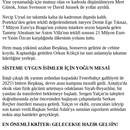
Yine oynamadığı için mutsuz olan ve kadroda düşünülmeyen Mert
Günok, Jonas Svensson ve David Jurasek ile yollar ayrıldı.
Necip Uysal ise takımda kalsa da kadronun dışında kaldı.
Portekiz'den gelen teklifi değerlendirmek isteyen Demir Ege Tıknaz,
7 Milyon Euro'ya Braga'nın yolunu tutarken sezon başında gelen
Tammy Abraham ise Aston Villa'nın teklifi sonrası 21 Milyon Euro
ve Yasin Özcan karşılığında ülkesinin yolunu tuttu.
Hem maaş yükünü azaltan Beşiktaş, bonservis gelirini de cebine
koydu. Kaptanlığa getirilen Orkun Kökçü ise tam anlamıyla takımın
liderliğine yerleşti.
SİSTEME UYGUN İSİMLER İÇİN YOĞUN MESAİ
İnişli çıkışlı ilk yarının ardından kupadaki Fenerbahçe galibiyeti ile
2025'i bitiren Beşiktaş, devre arası kampına moralli girdi. Antalya'da
eksik olan fizik gücünü artırmaya odaklanan Siyah-Beyazlılar, bir
yandan da transferleri beklemeye başladı. Sergen Yalçın'ın talepleri
doğrultusunda aylar öncesinden başlayan çalışmalarda Serkan
Reçber önerileri masaya getirdi. Yalçın ve ekibi, oyuncuları izleyip
son kararı verdi.Başkan Serdal Adalı'ya sunulan raporların ardından
nokta atışı hamleler gerçekleşti.
EN ÖNEMLİ KRİTER: GELECEKSE HAZIR GELSİN!