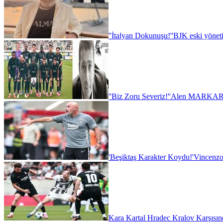
''İtalyan Dokunuşu!''
BJK eski yönet
''Biz Zoru Severiz!''
Alen MARKARY
'Beşiktaş Karakter Koydu!'
Vincenzo
Kara Kartal Hradec Kralov Karşısın