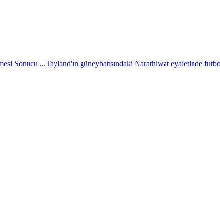
esi Sonucu ...
Tayland'ın güneybatısındaki Narathiwat eyaletinde futbol 