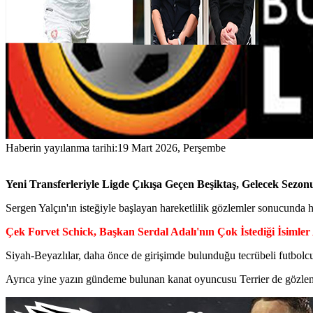
Haberin yayılanma tarihi:
19 Mart 2026, Perşembe
Yeni Transferleriyle Ligde Çıkışa Geçen Beşiktaş, Gelecek Sezon
Sergen Yalçın'ın isteğiyle başlayan hareketlilik gözlemler sonucunda h
Çek Forvet Schick, Başkan Serdal Adalı'nın Çok İstediği İsimler
Siyah-Beyazlılar, daha önce de girişimde bulunduğu tecrübeli futbol
Ayrıca yine yazın gündeme bulunan kanat oyuncusu Terrier de gözlem 