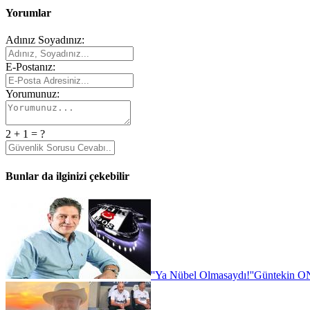
Yorumlar
Adınız Soyadınız:
E-Postanız:
Yorumunuz:
2 + 1 = ?
Bunlar da ilginizi çekebilir
''Ya Nübel Olmasaydı!''
Güntekin ON