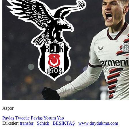
Aspor
Paylaş
Tweetle
Paylaş
Yorum Yap
Etiketler:
transfer
Schick
BEŞİKTAŞ
www.duydukmu.com