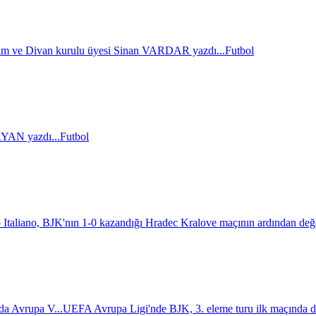
im ve Divan kurulu üyesi Sinan VARDAR yazdı...
Futbol
AN yazdı...
Futbol
 Italiano, BJK'nın 1-0 kazandığı Hradec Kralove maçının ardından değ
da Avrupa V...
UEFA Avrupa Ligi'nde BJK, 3. eleme turu ilk maçında d