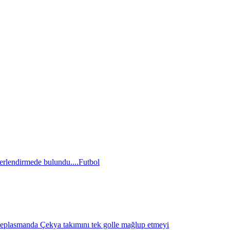
erlendirmede bulundu....
Futbol
eplasmanda Çekya takımını tek golle mağlup etmeyi