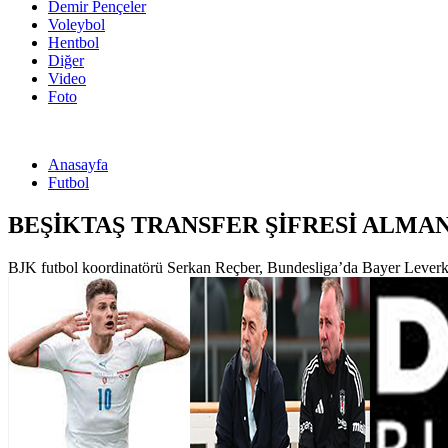
Demir Pençeler
Voleybol
Hentbol
Diğer
Video
Foto
Anasayfa
Futbol
BEŞİKTAŞ TRANSFER ŞİFRESİ ALMA
BJK futbol koordinatörü Serkan Reçber, Bundesliga’da Bayer Leverku