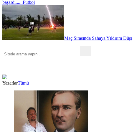
başardı......
Futbol
Maç Sırasında Sahaya Yıldırım Düşm
Yazarlar
Tümü