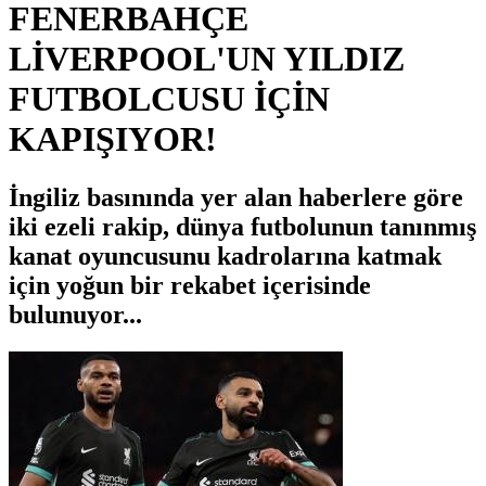
FENERBAHÇE
LİVERPOOL'UN YILDIZ
FUTBOLCUSU İÇİN
KAPIŞIYOR!
İngiliz basınında yer alan haberlere göre
iki ezeli rakip, dünya futbolunun tanınmış
kanat oyuncusunu kadrolarına katmak
için yoğun bir rekabet içerisinde
bulunuyor...