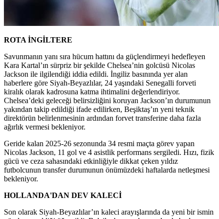
ROTA İNGİLTERE
Savunmanın yanı sıra hücum hattını da güçlendirmeyi hedefleyen
Kara Kartal’ın sürpriz bir şekilde Chelsea’nin golcüsü Nicolas
Jackson ile ilgilendiği iddia edildi. İngiliz basınında yer alan
haberlere göre Siyah-Beyazlılar, 24 yaşındaki Senegalli forveti
kiralık olarak kadrosuna katma ihtimalini değerlendiriyor.
Chelsea’deki geleceği belirsizliğini koruyan Jackson’ın durumunun
yakından takip edildiği ifade edilirken, Beşiktaş’ın yeni teknik
direktörün belirlenmesinin ardından forvet transferine daha fazla
ağırlık vermesi bekleniyor.
Geride kalan 2025-26 sezonunda 34 resmi maçta görev yapan
Nicolas Jackson, 11 gol ve 4 asistlik performans sergiledi. Hızı, fizik
gücü ve ceza sahasındaki etkinliğiyle dikkat çeken yıldız
futbolcunun transfer durumunun önümüzdeki haftalarda netleşmesi
bekleniyor.
HOLLANDA'DAN DEV KALECİ
Son olarak Siyah-Beyazlılar’ın kaleci arayışlarında da yeni bir ismin