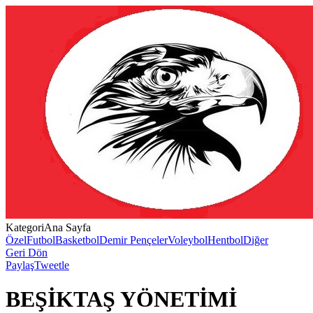
Kategori
Ana Sayfa
Özel
Futbol
Basketbol
Demir Pençeler
Voleybol
Hentbol
Diğer
Geri Dön
Paylaş
Tweetle
BEŞİKTAŞ YÖNETİMİ