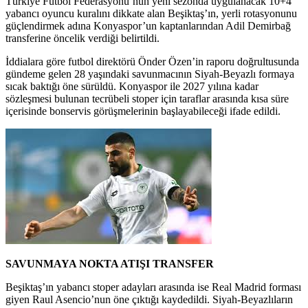
Türkiye Futbol Federasyonu’nun yeni sezonda uygulanacak 10+4
yabancı oyuncu kuralını dikkate alan Beşiktaş’ın, yerli rotasyonunu
güçlendirmek adına Konyaspor’un kaptanlarından Adil Demirbağ
transferine öncelik verdiği belirtildi.
İddialara göre futbol direktörü Önder Özen’in raporu doğrultusunda
gündeme gelen 28 yaşındaki savunmacının Siyah-Beyazlı formaya
sıcak baktığı öne sürüldü. Konyaspor ile 2027 yılına kadar
sözleşmesi bulunan tecrübeli stoper için taraflar arasında kısa süre
içerisinde bonservis görüşmelerinin başlayabileceği ifade edildi.
SAVUNMAYA NOKTA ATIŞI TRANSFER
Beşiktaş’ın yabancı stoper adayları arasında ise Real Madrid forması
giyen Raul Asencio’nun öne çıktığı kaydedildi. Siyah-Beyazlıların