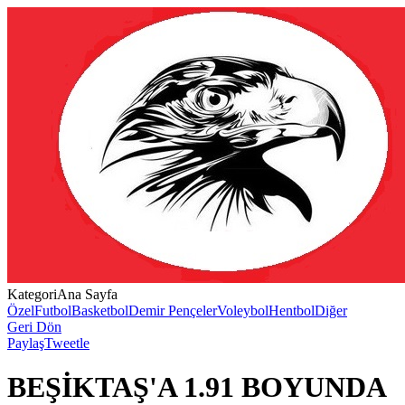
Kategori
Ana Sayfa
Özel
Futbol
Basketbol
Demir Pençeler
Voleybol
Hentbol
Diğer
Geri Dön
Paylaş
Tweetle
BEŞİKTAŞ'A 1.91 BOYUNDA