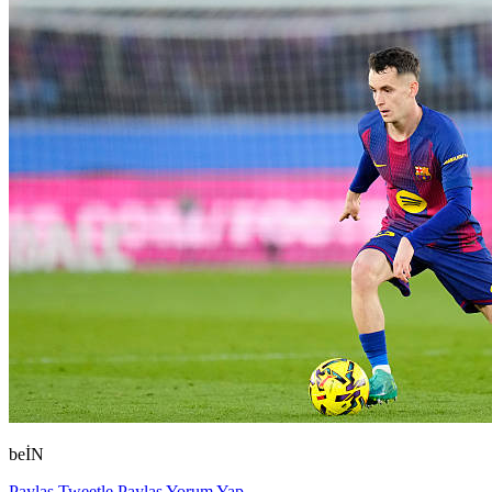
beİN
Paylaş
Tweetle
Paylaş
Yorum Yap