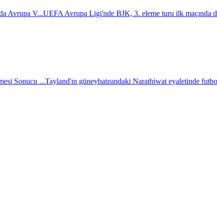
da Avrupa V...
UEFA Avrupa Ligi'nde BJK, 3. eleme turu ilk maçında d
esi Sonucu ...
Tayland'ın güneybatısındaki Narathiwat eyaletinde futbol 