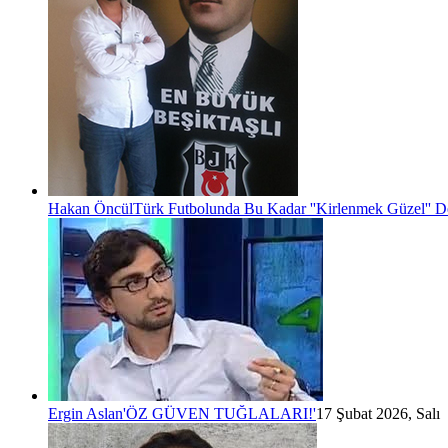
Hakan Öncül
Türk Futbolunda Bu Kadar ''Kirlenmek Güzel'' D
Ergin Aslan
'ÖZ GÜVEN TUĞLALARI!'
17 Şubat 2026, Salı