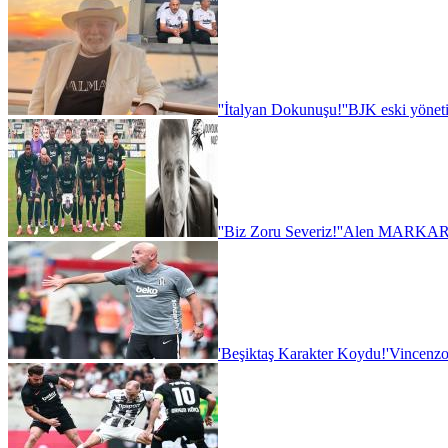
''İtalyan Dokunuşu!''
BJK eski yönet
''Biz Zoru Severiz!''
Alen MARKARY
'Beşiktaş Karakter Koydu!'
Vincenzo