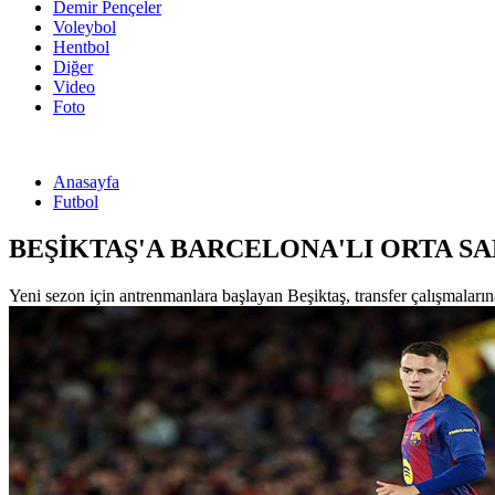
Demir Pençeler
Voleybol
Hentbol
Diğer
Video
Foto
Anasayfa
Futbol
BEŞİKTAŞ'A BARCELONA'LI ORTA SA
Yeni sezon için antrenmanlara başlayan Beşiktaş, transfer çalışmaları