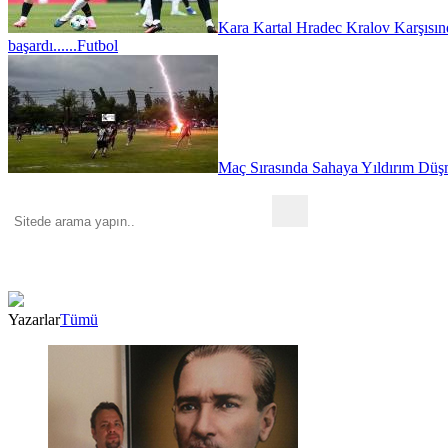
Kara Kartal Hradec Kralov Karşısın
başardı......
Futbol
Maç Sırasında Sahaya Yıldırım Düşm
Yazarlar
Tümü