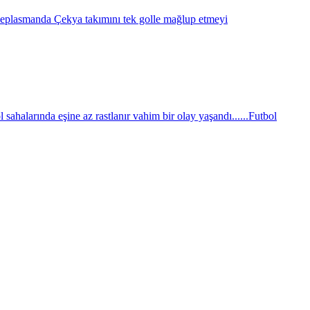
eplasmanda Çekya takımını tek golle mağlup etmeyi
sahalarında eşine az rastlanır vahim bir olay yaşandı......
Futbol