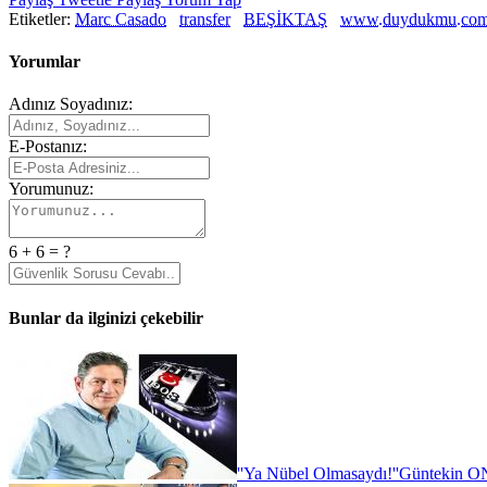
Etiketler:
Marc Casado
transfer
BEŞİKTAŞ
www.duydukmu.co
Yorumlar
Adınız Soyadınız:
E-Postanız:
Yorumunuz:
6 + 6 = ?
Bunlar da ilginizi çekebilir
''Ya Nübel Olmasaydı!''
Güntekin ON