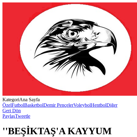
Kategori
Ana Sayfa
Özel
Futbol
Basketbol
Demir Pençeler
Voleybol
Hentbol
Diğer
Geri Dön
Paylaş
Tweetle
''BEŞİKTAŞ'A KAYYUM