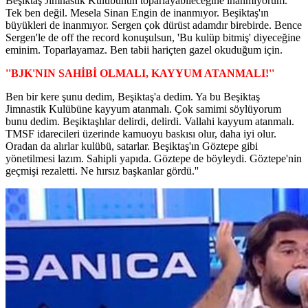
Beşiktaş Jimnastik Kulübünün toparlayabileceğine inanmıyorum.
Tek ben değil. Mesela Sinan Engin de inanmıyor. Beşiktaş'ın
büyükleri de inanmıyor. Sergen çok dürüst adamdır birebirde. Bence
Sergen'le de off the record konuşulsun, 'Bu kulüp bitmiş' diyeceğine
eminim. Toparlayamaz. Ben tabii hariçten gazel okuduğum için.
''BJK'NIN SAHİBİ OLMALI, KAYYUM ATANMALI!''
Ben bir kere şunu dedim, Beşiktaş'a dedim. Ya bu Beşiktaş
Jimnastik Kulübüne kayyum atanmalı. Çok samimi söylüyorum
bunu dedim. Beşiktaşlılar delirdi, delirdi. Vallahi kayyum atanmalı.
TMSF idarecileri üzerinde kamuoyu baskısı olur, daha iyi olur.
Oradan da alırlar kulübü, satarlar. Beşiktaş'ın Göztepe gibi
yönetilmesi lazım. Sahipli yapıda. Göztepe de böyleydi. Göztepe'nin
geçmişi rezaletti. Ne hırsız başkanlar gördü.''