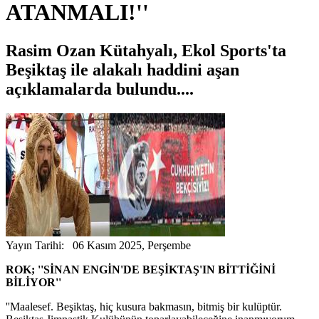
ATANMALI!''
Rasim Ozan Kütahyalı, Ekol Sports'ta
Beşiktaş ile alakalı haddini aşan
açıklamalarda bulundu....
Yayın Tarihi: 06 Kasım 2025, Perşembe
ROK; ''SİNAN ENGİN'DE BEŞİKTAŞ'IN BİTTİĞİNİ
BİLİYOR''
''Maalesef. Beşiktaş, hiç kusura bakmasın, bitmiş bir kulüptür.