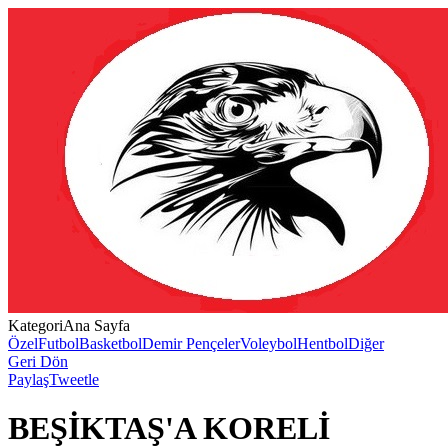
Kategori
Ana Sayfa
Özel
Futbol
Basketbol
Demir Pençeler
Voleybol
Hentbol
Diğer
Geri Dön
Paylaş
Tweetle
BEŞİKTAŞ'A KORELİ