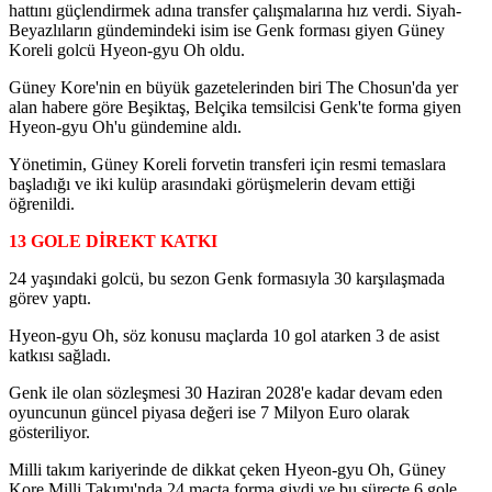
hattını güçlendirmek adına transfer çalışmalarına hız verdi. Siyah-
Beyazlıların gündemindeki isim ise Genk forması giyen Güney
Koreli golcü Hyeon-gyu Oh oldu.
Güney Kore'nin en büyük gazetelerinden biri The Chosun'da yer
alan habere göre Beşiktaş, Belçika temsilcisi Genk'te forma giyen
Hyeon-gyu Oh'u gündemine aldı.
Yönetimin, Güney Koreli forvetin transferi için resmi temaslara
başladığı ve iki kulüp arasındaki görüşmelerin devam ettiği
öğrenildi.
13 GOLE DİREKT KATKI
24 yaşındaki golcü, bu sezon Genk formasıyla 30 karşılaşmada
görev yaptı.
Hyeon-gyu Oh, söz konusu maçlarda 10 gol atarken 3 de asist
katkısı sağladı.
Genk ile olan sözleşmesi 30 Haziran 2028'e kadar devam eden
oyuncunun güncel piyasa değeri ise 7 Milyon Euro olarak
gösteriliyor.
Milli takım kariyerinde de dikkat çeken Hyeon-gyu Oh, Güney
Kore Milli Takımı'nda 24 maçta forma giydi ve bu süreçte 6 gole