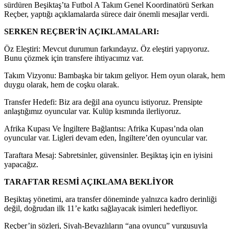
sürdüren Beşiktaş’ta Futbol A Takım Genel Koordinatörü Serkan
Reçber, yaptığı açıklamalarda sürece dair önemli mesajlar verdi.
SERKEN REÇBER'İN AÇIKLAMALARI:
Öz Eleştiri: Mevcut durumun farkındayız. Öz eleştiri yapıyoruz.
Bunu çözmek için transfere ihtiyacımız var.
Takım Vizyonu: Bambaşka bir takım geliyor. Hem oyun olarak, hem
duygu olarak, hem de coşku olarak.
Transfer Hedefi: Biz ara değil ana oyuncu istiyoruz. Prensipte
anlaştığımız oyuncular var. Kulüp kısmında ilerliyoruz.
Afrika Kupası Ve İngiltere Bağlantısı: Afrika Kupası’nda olan
oyuncular var. Ligleri devam eden, İngiltere’den oyuncular var.
Taraftara Mesaj: Sabretsinler, güvensinler. Beşiktaş için en iyisini
yapacağız.
TARAFTAR RESMİ AÇIKLAMA BEKLİYOR
Beşiktaş yönetimi, ara transfer döneminde yalnızca kadro derinliği
değil, doğrudan ilk 11’e katkı sağlayacak isimleri hedefliyor.
Reçber’in sözleri, Siyah-Beyazlıların “ana oyuncu” vurgusuyla