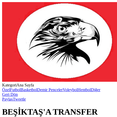
Kategori
Ana Sayfa
Özel
Futbol
Basketbol
Demir Pençeler
Voleybol
Hentbol
Diğer
Geri Dön
Paylaş
Tweetle
BEŞİKTAŞ'A TRANSFER