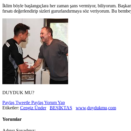
İklim böyle başlangıçlara her zaman şans vermiyor, biliyorum. Başkan
fırsatı değerlendirip sizleri gururlandırmaya söz veriyorum. Bu bembe
DUYDUK MU?
Paylaş
Tweetle
Paylaş
Yorum Yap
Etiketler:
Cengiz Ünder
BEŞİKTAŞ
www.duydukmu.com
Yorumlar
Adınız Soyadınız: