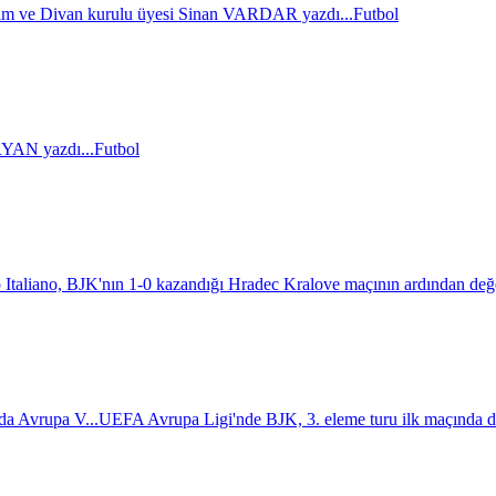
im ve Divan kurulu üyesi Sinan VARDAR yazdı...
Futbol
AN yazdı...
Futbol
 Italiano, BJK'nın 1-0 kazandığı Hradec Kralove maçının ardından değ
da Avrupa V...
UEFA Avrupa Ligi'nde BJK, 3. eleme turu ilk maçında d