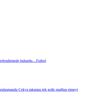
erlendirmede bulundu....
Futbol
eplasmanda Çekya takımını tek golle mağlup etmeyi