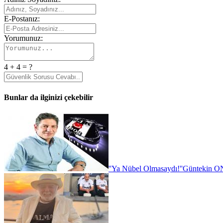
E-Postanız:
Yorumunuz:
4 + 4 = ?
Bunlar da ilginizi çekebilir
''Ya Nübel Olmasaydı!''
Güntekin ON