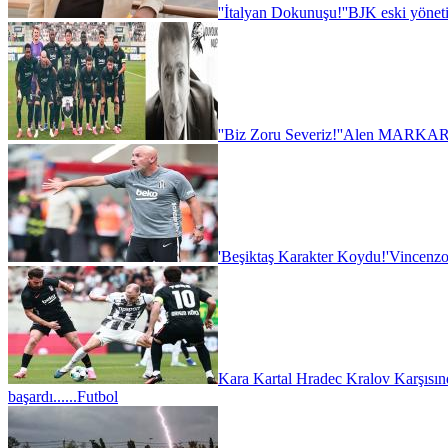
''İtalyan Dokunuşu!''
BJK eski yönet
''Biz Zoru Severiz!''
Alen MARKARY
'Beşiktaş Karakter Koydu!'
Vincenzo
Kara Kartal Hradec Kralov Karşısın
başardı......
Futbol