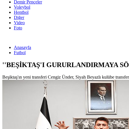
Demir Pençeler
Voleybol
Hentbol
Diğer
Video
Foto
Anasayfa
Futbol
''BEŞİKTAŞ'I GURURLANDIRMAYA SÖ
Beşiktaş'ın yeni transferi Cengiz Ünder, Siyah Beyazlı kulübe transfe