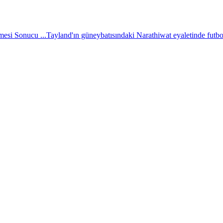
esi Sonucu ...
Tayland'ın güneybatısındaki Narathiwat eyaletinde futbol 