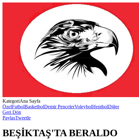
Kategori
Ana Sayfa
Özel
Futbol
Basketbol
Demir Pençeler
Voleybol
Hentbol
Diğer
Geri Dön
Paylaş
Tweetle
BEŞİKTAŞ'TA BERALDO