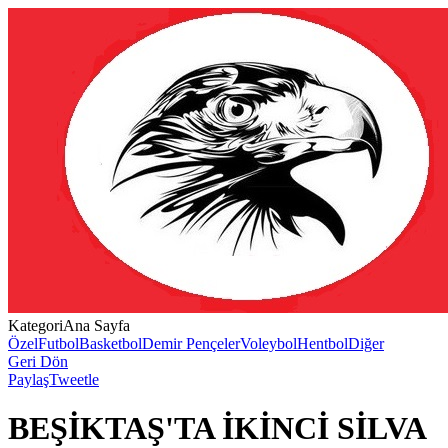
Kategori
Ana Sayfa
Özel
Futbol
Basketbol
Demir Pençeler
Voleybol
Hentbol
Diğer
Geri Dön
Paylaş
Tweetle
BEŞİKTAŞ'TA İKİNCİ SİLVA