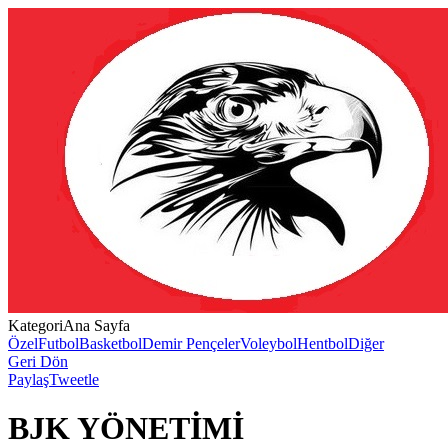
Kategori
Ana Sayfa
Özel
Futbol
Basketbol
Demir Pençeler
Voleybol
Hentbol
Diğer
Geri Dön
Paylaş
Tweetle
BJK YÖNETİMİ