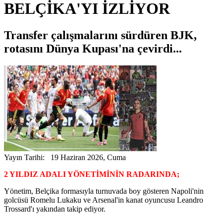
BELÇİKA'YI İZLİYOR
Transfer çalışmalarını sürdüren BJK,
rotasını Dünya Kupası'na çevirdi...
Yayın Tarihi: 19 Haziran 2026, Cuma
2 YILDIZ ADALI YÖNETİMİNİN RADARINDA;
Yönetim, Belçika formasıyla turnuvada boy gösteren Napoli'nin
golcüsü Romelu Lukaku ve Arsenal'in kanat oyuncusu Leandro
Trossard'ı yakından takip ediyor.