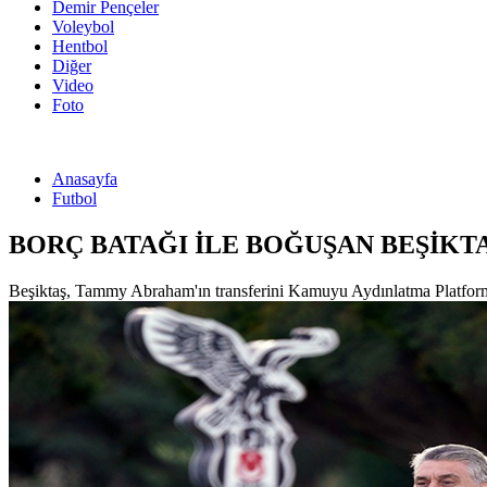
Demir Pençeler
Voleybol
Hentbol
Diğer
Video
Foto
Anasayfa
Futbol
BORÇ BATAĞI İLE BOĞUŞAN BEŞİKTA
Beşiktaş, Tammy Abraham'ın transferini Kamuyu Aydınlatma Platformu’