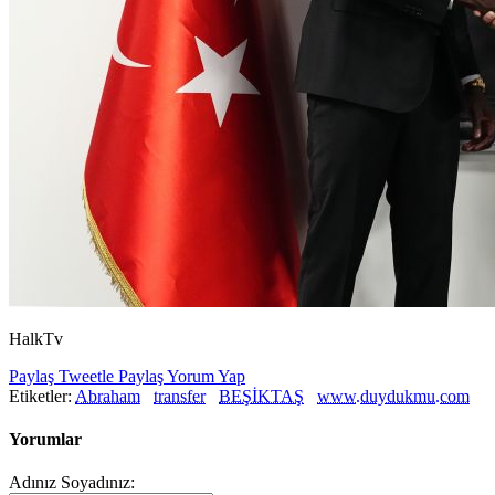
HalkTv
Paylaş
Tweetle
Paylaş
Yorum Yap
Etiketler:
Abraham
transfer
BEŞİKTAŞ
www.duydukmu.com
Yorumlar
Adınız Soyadınız: