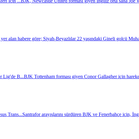
ri İçin ...
BJK, Newcastle United forması giyen İngiliz orta saha Joe Wil
a yer alan habere göre; Siyah-Beyazlılar 22 yaşındaki Gineli golcü Mu
r Lig'de B...
BJK Tottenham forması giyen Conor Gallagher için hareket
sus Trans...
Santrafor arayışlarını sürdüren BJK ve Fenerbahçe için, İngili