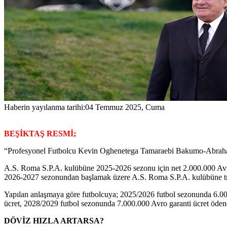
Haberin yayılanma tarihi:
04 Temmuz 2025, Cuma
BEŞİKTAŞ RESMİ;
“Profesyonel Futbolcu Kevin Oghenetega Tamaraebi Bakumo-Abraham'ı
A.S. Roma S.P.A. kulübüne 2025-2026 sezonu için net 2.000.000 Avro
2026-2027 sezonundan başlamak üzere A.S. Roma S.P.A. kulübüne trans
Yapılan anlaşmaya göre futbolcuya; 2025/2026 futbol sezonunda 6.00
ücret, 2028/2029 futbol sezonunda 7.000.000 Avro garanti ücret ödene
DÖVİZ HIZLA ARTARSA?