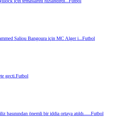
lock için temaslarını hızlandırdı...
Futbol
hammed Saliou Bangoura için MC Alger i...
Futbol
e geçti.
Futbol
z basınından önemli bir iddia ortaya atıldı......
Futbol