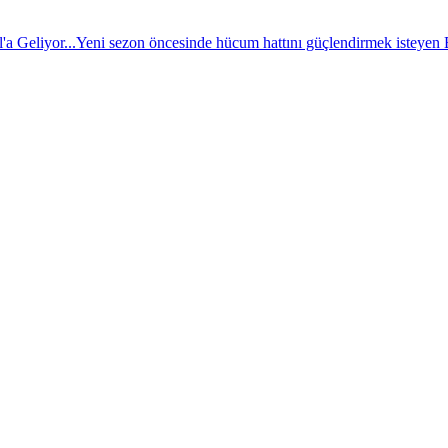
a Geliyor...
Yeni sezon öncesinde hücum hattını güçlendirmek isteyen BJ