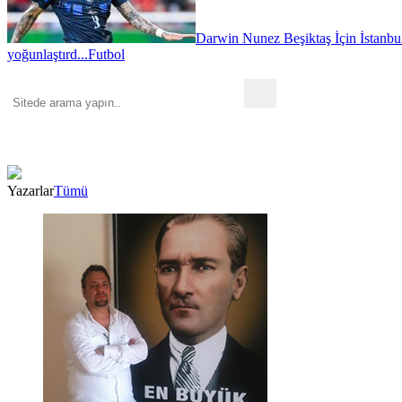
Darwin Nunez Beşiktaş İçin İstanbul'
yoğunlaştırd...
Futbol
Yazarlar
Tümü