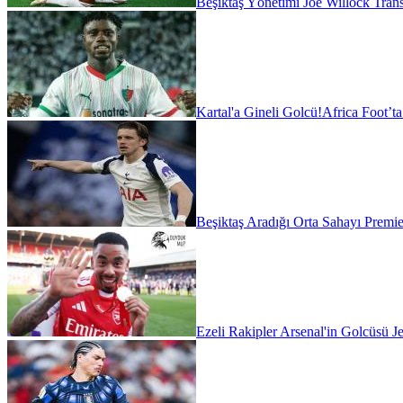
Beşiktaş Yönetimi Joe Willock Transfe
Kartal'a Gineli Golcü!
Africa Foot’t
Beşiktaş Aradığı Orta Sahayı Premie
Ezeli Rakipler Arsenal'in Golcüsü Je