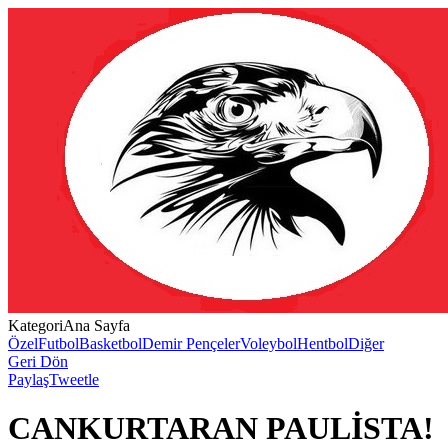
Kategori
Ana Sayfa
Özel
Futbol
Basketbol
Demir Pençeler
Voleybol
Hentbol
Diğer
Geri Dön
Paylaş
Tweetle
CANKURTARAN PAULİSTA!