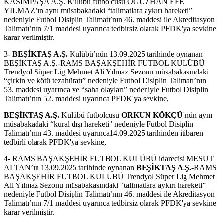
KASIMPAŞA A.Ş. Kulübü futbolcusu OĞUZHAN EFE
YILMAZ’ın aynı müsabakadaki “talimatlara aykırı hareketi”
nedeniyle Futbol Disiplin Talimatı’nın 46. maddesi ile Akreditasyon
Talimatı’nın 7/1 maddesi uyarınca tedbirsiz olarak PFDK'ya sevkine
karar verilmiştir.
3-
BEŞİKTAŞ A.Ş.
Kulübü’nün 13.09.2025 tarihinde oynanan
BEŞİKTAŞ A.Ş.-RAMS BAŞAKŞEHİR FUTBOL KULÜBÜ
Trendyol Süper Lig Mehmet Ali Yılmaz Sezonu müsabakasındaki
“çirkin ve kötü tezahüratı” nedeniyle Futbol Disiplin Talimatı’nın
53. maddesi uyarınca ve “saha olayları” nedeniyle Futbol Disiplin
Talimatı’nın 52. maddesi uyarınca PFDK'ya sevkine,
BEŞİKTAŞ A.Ş.
Kulübü futbolcusu
ORKUN KÖKÇÜ
’nün aynı
müsabakadaki “kural dışı hareketi” nedeniyle Futbol Disiplin
Talimatı’nın 43. maddesi uyarınca14.09.2025 tarihinden itibaren
tedbirli olarak PFDK'ya sevkine,
4- RAMS BAŞAKŞEHİR FUTBOL KULÜBÜ idarecisi MESUT
ALTAN’ın 13.09.2025 tarihinde oynanan
BEŞİKTAŞ A.Ş.-
RAMS
BAŞAKŞEHİR FUTBOL KULÜBÜ Trendyol Süper Lig Mehmet
Ali Yılmaz Sezonu müsabakasındaki “talimatlara aykırı hareketi”
nedeniyle Futbol Disiplin Talimatı’nın 46. maddesi ile Akreditasyon
Talimatı’nın 7/1 maddesi uyarınca tedbirsiz olarak PFDK'ya sevkine
karar verilmiştir.