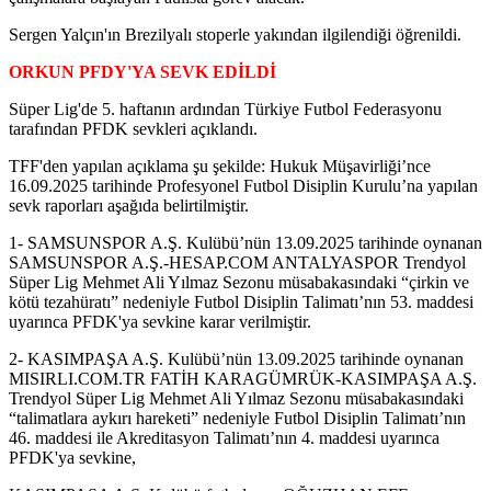
Sergen Yalçın'ın Brezilyalı stoperle yakından ilgilendiği öğrenildi.
ORKUN PFDY'YA SEVK EDİLDİ
Süper Lig'de 5. haftanın ardından Türkiye Futbol Federasyonu
tarafından PFDK sevkleri açıklandı.
TFF'den yapılan açıklama şu şekilde: Hukuk Müşavirliği’nce
16.09.2025 tarihinde Profesyonel Futbol Disiplin Kurulu’na yapılan
sevk raporları aşağıda belirtilmiştir.
1- SAMSUNSPOR A.Ş. Kulübü’nün 13.09.2025 tarihinde oynanan
SAMSUNSPOR A.Ş.-HESAP.COM ANTALYASPOR Trendyol
Süper Lig Mehmet Ali Yılmaz Sezonu müsabakasındaki “çirkin ve
kötü tezahüratı” nedeniyle Futbol Disiplin Talimatı’nın 53. maddesi
uyarınca PFDK'ya sevkine karar verilmiştir.
2- KASIMPAŞA A.Ş. Kulübü’nün 13.09.2025 tarihinde oynanan
MISIRLI.COM.TR FATİH KARAGÜMRÜK-KASIMPAŞA A.Ş.
Trendyol Süper Lig Mehmet Ali Yılmaz Sezonu müsabakasındaki
“talimatlara aykırı hareketi” nedeniyle Futbol Disiplin Talimatı’nın
46. maddesi ile Akreditasyon Talimatı’nın 4. maddesi uyarınca
PFDK'ya sevkine,