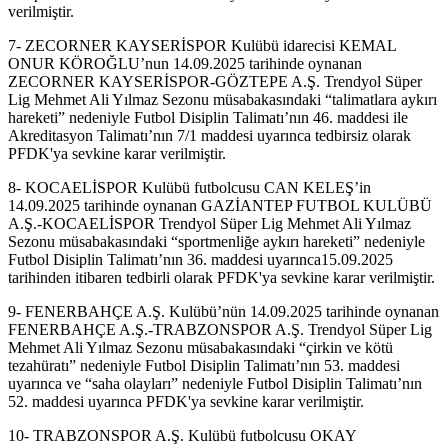
verilmiştir.
7- ZECORNER KAYSERİSPOR Kulübü idarecisi KEMAL
ONUR KÖROĞLU’nun 14.09.2025 tarihinde oynanan
ZECORNER KAYSERİSPOR-GÖZTEPE A.Ş. Trendyol Süper
Lig Mehmet Ali Yılmaz Sezonu müsabakasındaki “talimatlara aykırı
hareketi” nedeniyle Futbol Disiplin Talimatı’nın 46. maddesi ile
Akreditasyon Talimatı’nın 7/1 maddesi uyarınca tedbirsiz olarak
PFDK'ya sevkine karar verilmiştir.
8- KOCAELİSPOR Kulübü futbolcusu CAN KELEŞ’in
14.09.2025 tarihinde oynanan GAZİANTEP FUTBOL KULÜBÜ
A.Ş.-KOCAELİSPOR Trendyol Süper Lig Mehmet Ali Yılmaz
Sezonu müsabakasındaki “sportmenliğe aykırı hareketi” nedeniyle
Futbol Disiplin Talimatı’nın 36. maddesi uyarınca15.09.2025
tarihinden itibaren tedbirli olarak PFDK'ya sevkine karar verilmiştir.
9- FENERBAHÇE A.Ş. Kulübü’nün 14.09.2025 tarihinde oynanan
FENERBAHÇE A.Ş.-TRABZONSPOR A.Ş. Trendyol Süper Lig
Mehmet Ali Yılmaz Sezonu müsabakasındaki “çirkin ve kötü
tezahüratı” nedeniyle Futbol Disiplin Talimatı’nın 53. maddesi
uyarınca ve “saha olayları” nedeniyle Futbol Disiplin Talimatı’nın
52. maddesi uyarınca PFDK'ya sevkine karar verilmiştir.
10- TRABZONSPOR A.Ş. Kulübü futbolcusu OKAY