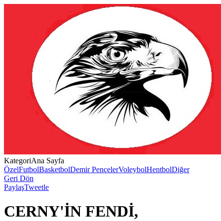
Kategori
Ana Sayfa
Özel
Futbol
Basketbol
Demir Pençeler
Voleybol
Hentbol
Diğer
Geri Dön
Paylaş
Tweetle
CERNY'İN FENDİ,