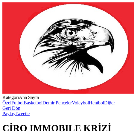
Kategori
Ana Sayfa
Özel
Futbol
Basketbol
Demir Pençeler
Voleybol
Hentbol
Diğer
Geri Dön
Paylaş
Tweetle
CİRO IMMOBILE KRİZİ