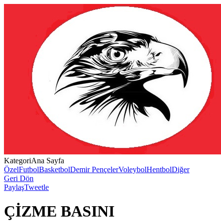
Kategori
Ana Sayfa
Özel
Futbol
Basketbol
Demir Pençeler
Voleybol
Hentbol
Diğer
Geri Dön
Paylaş
Tweetle
ÇİZME BASINI