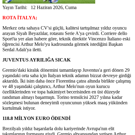
Yayın Tarihi: 12 Haziran 2026, Cuma
ROTA İTALYA;
Merkez orta sahaya CV'si güçlü, kalitesi tartışılmaz yıldız oyuncu
arayan Siyah Beyazlılar, rotasını Serie A'ya çevirdi. Corriere dello
Sport'ta yer alan habere göre, teknik direktör Vincenzo İtaliano eski
öğrencisi Arthur Melo'yu kadrosunda görmek istediğini Başkan
Serdal Adalı'ya iletti.
JUVENTUS AYRILIĞA SICAK
Gremio'daki kiralık dönemini tamamlayıp Juventus'a geri dönen 29
yaşındaki orta saha için İtalyan teknik adamın bizzat devreye girdiği
aktarıldı. İki isim daha önce Fiorentina çatısı altında birlikte çalışmış
ve 48 yaşındaki çalıştırıcı, Arthur Melo'nun oyun kurucu
özelliklerinden ve topa hakimiyet becerisinden en üst düzeyde
randıman almayı başarmıştı. Torino temsilcisi 2027 yılına kadar
sözleşmesi bulunan deneyimli oyuncunun yüksek maaş yükünden
kurtulmak istiyor.
118.8 MİLYON EURO ÖDENDİ
Brezilyalı yıldız başarılarla dolu kariyerinde Avrupa'nın elit
takımlarının formasını giydi. Gremio altyapısından yetişen Arthur