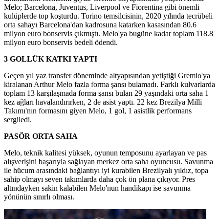
Melo; Barcelona, Juventus, Liverpool ve Fiorentina gibi önemli
kulüplerde top koşturdu. Torino temsilcisinin, 2020 yılında tecrübeli
orta sahayı Barcelona'dan kadrosuna katarken kasasından 80.6
milyon euro bonservis çıkmıştı. Melo'ya bugüne kadar toplam 118.8
milyon euro bonservis bedeli ödendi.
3 GOLLÜK KATKI YAPTI
Geçen yıl yaz transfer döneminde altyapısından yetiştiği Gremio'ya
kiralanan Arthur Melo fazla forma şansı bulamadı. Farklı kulvarlarda
toplam 13 karşılaşmada forma şansı bulan 29 yaşındaki orta saha 1
kez ağları havalandırırken, 2 de asist yaptı. 22 kez Brezilya Milli
Takımı'nın formasını giyen Melo, 1 gol, 1 asistlik performans
sergiledi.
PASÖR ORTA SAHA
Melo, teknik kalitesi yüksek, oyunun temposunu ayarlayan ve pas
alışverişini başarıyla sağlayan merkez orta saha oyuncusu. Savunma
ile hücum arasındaki bağlantıyı iyi kurabilen Brezilyalı yıldız, topa
sahip olmayı seven takımlarda daha çok ön plana çıkıyor. Pres
altındayken sakin kalabilen Melo'nun handikapı ise savunma
yönünün sınırlı olması.