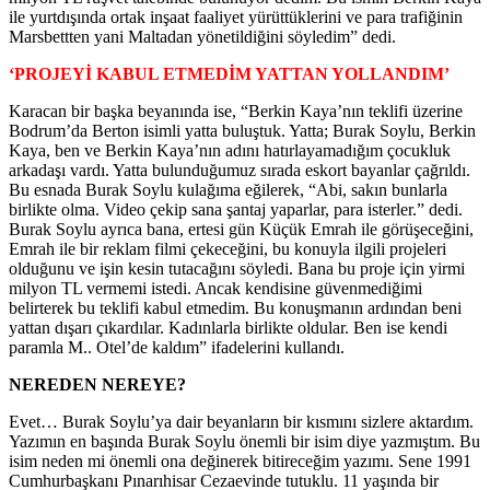
ile yurtdışında ortak inşaat faaliyet yürüttüklerini ve para trafiğinin
Marsbettten yani Maltadan yönetildiğini söyledim” dedi.
‘PROJEYİ KABUL ETMEDİM YATTAN YOLLANDIM’
Karacan bir başka beyanında ise, “Berkin Kaya’nın teklifi üzerine
Bodrum’da Berton isimli yatta buluştuk. Yatta; Burak Soylu, Berkin
Kaya, ben ve Berkin Kaya’nın adını hatırlayamadığım çocukluk
arkadaşı vardı. Yatta bulunduğumuz sırada eskort bayanlar çağrıldı.
Bu esnada Burak Soylu kulağıma eğilerek, “Abi, sakın bunlarla
birlikte olma. Video çekip sana şantaj yaparlar, para isterler.” dedi.
Burak Soylu ayrıca bana, ertesi gün Küçük Emrah ile görüşeceğini,
Emrah ile bir reklam filmi çekeceğini, bu konuyla ilgili projeleri
olduğunu ve işin kesin tutacağını söyledi. Bana bu proje için yirmi
milyon TL vermemi istedi. Ancak kendisine güvenmediğimi
belirterek bu teklifi kabul etmedim. Bu konuşmanın ardından beni
yattan dışarı çıkardılar. Kadınlarla birlikte oldular. Ben ise kendi
paramla M.. Otel’de kaldım” ifadelerini kullandı.
NEREDEN NEREYE?
Evet… Burak Soylu’ya dair beyanların bir kısmını sizlere aktardım.
Yazımın en başında Burak Soylu önemli bir isim diye yazmıştım. Bu
isim neden mi önemli ona değinerek bitireceğim yazımı. Sene 1991
Cumhurbaşkanı Pınarıhisar Cezaevinde tutuklu. 11 yaşında bir