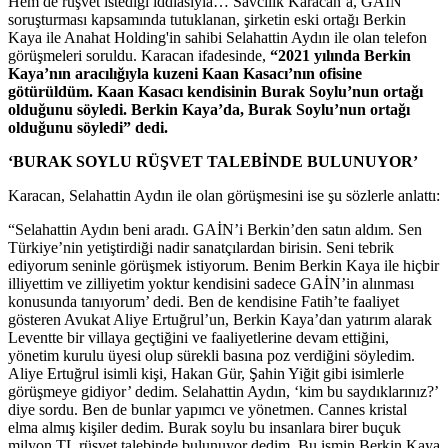
Hem de rüşvet istediği iddiasıyla… Savcılık Karacan’a, GAİN
soruşturması kapsamında tutuklanan, şirketin eski ortağı Berkin
Kaya ile Anahat Holding'in sahibi Selahattin Aydın ile olan telefon
görüşmeleri soruldu. Karacan ifadesinde,
“2021 yılında Berkin
Kaya’nın aracılığıyla kuzeni Kaan Kasacı’nın ofisine
götürüldüm. Kaan Kasacı kendisinin Burak Soylu’nun ortağı
olduğunu söyledi. Berkin Kaya’da, Burak Soylu’nun ortağı
olduğunu söyledi” dedi.
‘BURAK SOYLU RÜŞVET TALEBİNDE BULUNUYOR’
Karacan, Selahattin Aydın ile olan görüşmesini ise şu sözlerle anlattı:
“Selahattin Aydın beni aradı. GAİN’i Berkin’den satın aldım. Sen
Türkiye’nin yetiştirdiği nadir sanatçılardan birisin. Seni tebrik
ediyorum seninle görüşmek istiyorum. Benim Berkin Kaya ile hiçbir
illiyettim ve zilliyetim yoktur kendisini sadece GAİN’in alınması
konusunda tanıyorum’ dedi. Ben de kendisine Fatih’te faaliyet
gösteren Avukat Aliye Ertuğrul’un, Berkin Kaya’dan yatırım alarak
Leventte bir villaya geçtiğini ve faaliyetlerine devam ettiğini,
yönetim kurulu üyesi olup sürekli basına poz verdiğini söyledim.
Aliye Ertuğrul isimli kişi, Hakan Gür, Şahin Yiğit gibi isimlerle
görüşmeye gidiyor’ dedim. Selahattin Aydın, ‘kim bu saydıklarınız?’
diye sordu. Ben de bunlar yapımcı ve yönetmen. Cannes kristal
elma almış kişiler dedim. Burak soylu bu insanlara birer buçuk
milyon TL rüşvet talebinde bulunuyor dedim. Bu ismin Berkin Kaya