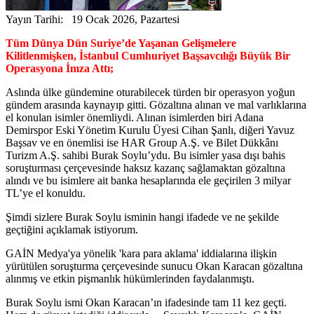
Yayın Tarihi: 19 Ocak 2026, Pazartesi
Tüm Dünya Dün Suriye’de Yaşanan Gelişmelere
Kilitlenmişken, İstanbul Cumhuriyet Başsavcılığı Büyük Bir
Operasyona İmza Attı;
Aslında ülke gündemine oturabilecek türden bir operasyon yoğun
gündem arasında kaynayıp gitti. Gözaltına alınan ve mal varlıklarına
el konulan isimler önemliydi. Alınan isimlerden biri Adana
Demirspor Eski Yönetim Kurulu Üyesi Cihan Şanlı, diğeri Yavuz
Başsav ve en önemlisi ise HAR Group A.Ş. ve Bilet Dükkânı
Turizm A.Ş. sahibi Burak Soylu’ydu. Bu isimler yasa dışı bahis
soruşturması çerçevesinde haksız kazanç sağlamaktan gözaltına
alındı ve bu isimlere ait banka hesaplarında ele geçirilen 3 milyar
TL’ye el konuldu.
Şimdi sizlere Burak Soylu isminin hangi ifadede ve ne şekilde
geçtiğini açıklamak istiyorum.
GAİN Medya'ya yönelik 'kara para aklama' iddialarına ilişkin
yürütülen soruşturma çerçevesinde sunucu Okan Karacan gözaltına
alınmış ve etkin pişmanlık hükümlerinden faydalanmıştı.
Burak Soylu ismi Okan Karacan’ın ifadesinde tam 11 kez geçti.