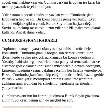
çocuk ona mektup yazıyor. Cumhurbaşkanı Erdoğan ise karşı bir
mektup yazarak teşekkür ediyor.
Yıllar sonra o çocuk kendisine yazılan yanıtı Cumhurbaşkanı
Erdoğan’a hediye etti. Bu konu basında geniş yer buldu. Evet
tahmin ettiğiniz gibi o çocuk Burak Soylu’dan başkası değildi.
Soylu, bu mektup meselesini uzun yıllar bir PR malzemesi olarak
kullandı. Ancak düne kadar…
CUMHURBAŞKANI KARARLI
Toplumun kanayan yarası olan yasadışı bahis ile mücadele
konusunda Cumhurbaşkanı Erdoğan son derece kararlı. Son
dönemlerde yaptığı pek çok açıklamada bu konuya değiniyor.
Yasadışı bahissin organizatörleri, kara parayı sisteme sokanlar ve
sistemde görev alanlar konusunda mücadelenin devam edeceğini,
kimsenin gözünün yaşına bakılmayacağını her fırsatta vurguluyor.
Bizzat Cumhurbaşkanı’nın takip ettiği bu mücadelede bazen geride
ve eksik kalan yargı mensupları eminin Cumhurbaşkanı’nın
açıklamasının ardından bir silkelenip, yapılması gerekenleri
yapıyorlardır.
Cumhurbaşkanı’nın bu kararlılığı olmasa Burak Soylu gözaltına
alınır mıydı orası benim için de meçhul bir soru.