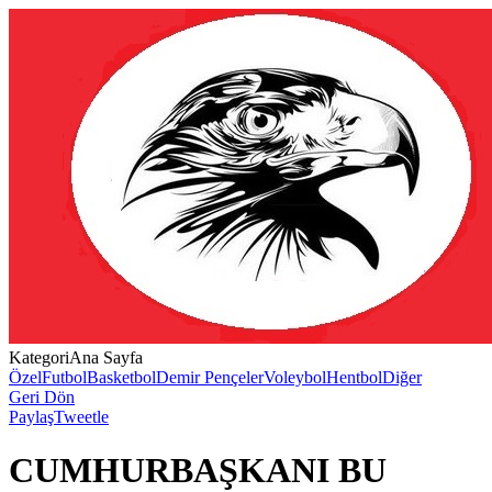
Kategori
Ana Sayfa
Özel
Futbol
Basketbol
Demir Pençeler
Voleybol
Hentbol
Diğer
Geri Dön
Paylaş
Tweetle
CUMHURBAŞKANI BU