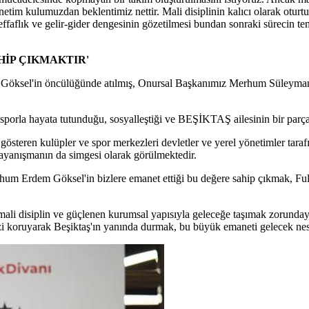
etim kulumuzdan beklentimiz nettir. Mali disiplinin kalıcı olarak oturtu
effaflık ve gelir-gider dengesinin gözetilmesi bundan sonraki sürecin t
HİP ÇIKMAKTIR'
m Göksel'in öncülüğünde atılmış, Onursal Başkanımız Merhum Süleyma
 sporla hayata tutunduğu, sosyalleştiği ve BEŞİKTAŞ ailesinin bir parça
österen kulüpler ve spor merkezleri devletler ve yerel yönetimler taraf
 dayanışmanın da simgesi olarak görülmektedir.
 Erdem Göksel'in bizlere emanet ettiği bu değere sahip çıkmak, Fulya
 mali disiplin ve güçlenen kurumsal yapısıyla geleceğe taşımak zorund
imizi koruyarak Beşiktaş'ın yanında durmak, bu büyük emaneti gelecek nes