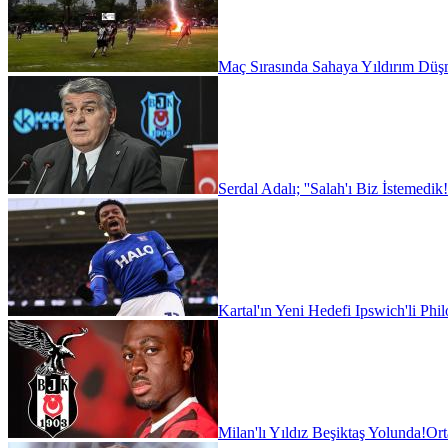
Maç Sırasında Sahaya Yıldırım Düşm
Serdal Adalı; ''Salah'ı Biz İstemedik!
Kartal'ın Yeni Hedefi Ipswich'li Phi
Milan'lı Yıldız Beşiktaş Yolunda!
Ort