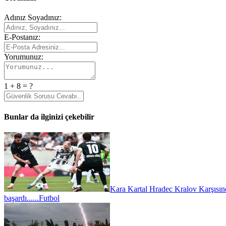
Adınız Soyadınız:
E-Postanız:
Yorumunuz:
1 + 8 = ?
Bunlar da ilginizi çekebilir
Kara Kartal Hradec Kralov Karşısın
başardı......
Futbol