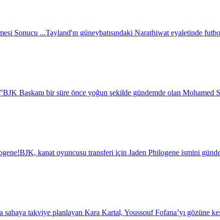
esi Sonucu ...
Tayland'ın güneybatısındaki Narathiwat eyaletinde futbol 
''
BJK Başkanı bir süre önce yoğun şekilde gündemde olan Mohamed Salah i
logene!
BJK, kanat oyuncusu transferi için Jaden Philogene ismini günde
a sahaya takviye planlayan Kara Kartal, Youssouf Fofana’yı gözüne kest