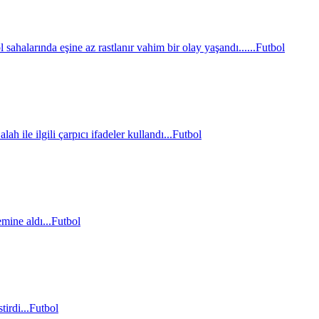
sahalarında eşine az rastlanır vahim bir olay yaşandı......
Futbol
le ilgili çarpıcı ifadeler kullandı...
Futbol
mine aldı...
Futbol
irdi...
Futbol