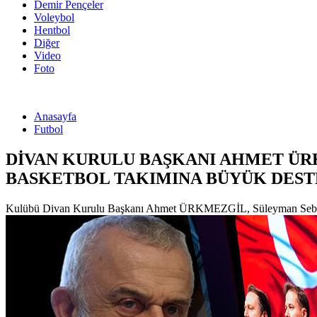
Demir Pençeler
Voleybol
Hentbol
Diğer
Video
Foto
Anasayfa
Futbol
DİVAN KURULU BAŞKANI AHMET ÜR
BASKETBOL TAKIMINA BÜYÜK DESTE
Kulübü Divan Kurulu Başkanı Ahmet ÜRKMEZGİL, Süleyman Seba Kültü