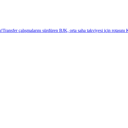
ı!
Transfer çalışmalarını sürdüren BJK, orta saha takviyesi için rotasını K