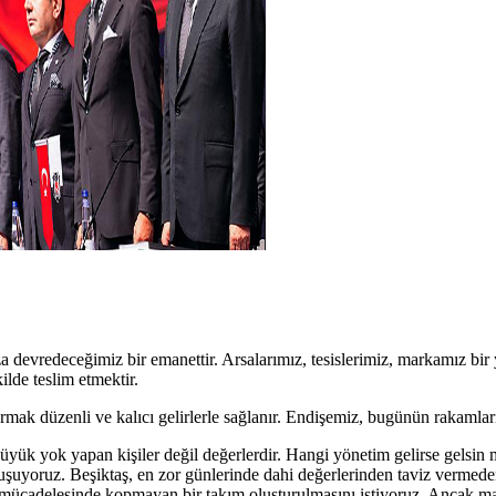
a devredeceğimiz bir emanettir. Arsalarımız, tesislerimiz, markamız bir 
lde teslim etmektir.
ak düzenli ve kalıcı gelirlerle sağlanır. Endişemiz, bugünün rakamları
üyük yok yapan kişiler değil değerlerdir. Hangi yönetim gelirse gelsin ma
konuşuyoruz. Beşiktaş, en zor günlerinde dahi değerlerinden taviz vermed
rve mücadelesinde kopmayan bir takım oluşturulmasını istiyoruz. Ancak m