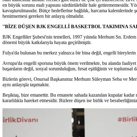
en büyük sorunu mali yapısını sürdürülebilir hale getirememesidir. Yön
kavuşturulmasıdır. Bütçe hedeflerine bağlılık, harcama kalemlerinde ş
benimsemesi gereken bir anlayış olmalıdır.
''BİZE DÜŞEN BJK ENGELLİ BASKETBOL TAKIMINA SA
BJK Engelliler Şubesi'nin temelleri, 1997 yılında Merhum Sn. Erde
dönemi büyük katkılarıyla hayata geçirilmiştir.
Fulya'da bulunan bu merkez yalnızca bir bina değil, engelli bireylerin
Avrupa'da engelli sporuna büyük önem verilmekte, bu alanda faaliyet g
başarıların değil, sosyal sorumluluğun, fırsat eşitliğinin ve toplumsal
Bizlerin görevi, Onursal Başkanımız Merhum Süleyman Seba ve Merhum
aynı anlayışla taşımaktır.
Beşiktaş, bize emanettir. Bu emanete sahada kazanılan kupalar kadar
kararlılıkla hareket etmesidir. Bizlere düşen ise birlik ve beraberliğ