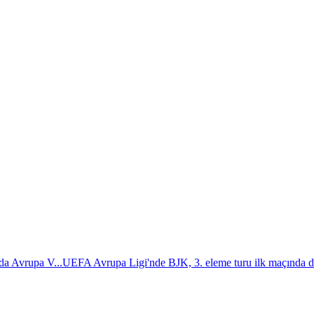
da Avrupa V...
UEFA Avrupa Ligi'nde BJK, 3. eleme turu ilk maçında d