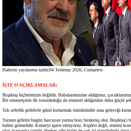
Haberin yayılanma tarihi:
04 Temmuz 2026, Cumartesi
İŞTE O AÇIKLAMALAR;
Beşiktaş hiçbirimizin değildir. Babalarımızdan aldığımız, çocuklarımız
Bir emanetçinin ilk sorumluluğu da emaneti aldığından daha güçlü şeki
Tek seferlik gelirlerle günü kurtarmak mümkündür ama geleceği kurtarm
Yarının gelirini bugün harcayan yarına borç bırakmış olur. Beşiktaş'ı b
haline gelmelidir. Kimseyi işaret etmiyoruz. Kişileri değil, sistemi 
olan inancımız tamdır. Herkes gibi bizler de çok iyi transferlerle zi