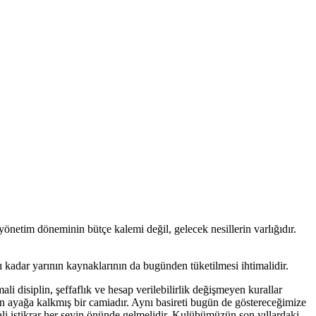
yönetim döneminin bütçe kalemi değil, gelecek nesillerin varlığıdır.
 kadar yarının kaynaklarının da bugünden tüketilmesi ihtimalidir.
li disiplin, şeffaflık ve hesap verilebilirlik değişmeyen kurallar
en ayağa kalkmış bir camiadır. Aynı basireti bugün de göstereceğimize
ali istikrar her şeyin önünde gelmelidir. Kulübümüzün son yıllardaki