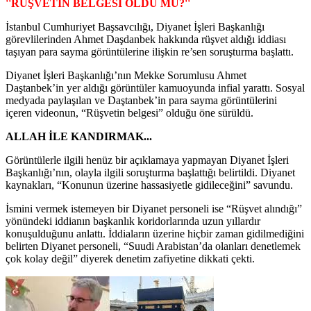
''RÜŞVETİN BELGESİ OLDU MU?''
İstanbul Cumhuriyet Başsavcılığı, Diyanet İşleri Başkanlığı
görevlilerinden Ahmet Daşdanbek hakkında rüşvet aldığı iddiası
taşıyan para sayma görüntülerine ilişkin re’sen soruşturma başlattı.
Diyanet İşleri Başkanlığı’nın Mekke Sorumlusu Ahmet
Daştanbek’in yer aldığı görüntüler kamuoyunda infial yarattı. Sosyal
medyada paylaşılan ve Daştanbek’in para sayma görüntülerini
içeren videonun, “Rüşvetin belgesi” olduğu öne sürüldü.
ALLAH İLE KANDIRMAK...
Görüntülerle ilgili henüz bir açıklamaya yapmayan Diyanet İşleri
Başkanlığı’nın, olayla ilgili soruşturma başlattığı belirtildi. Diyanet
kaynakları, “Konunun üzerine hassasiyetle gidileceğini” savundu.
İsmini vermek istemeyen bir Diyanet personeli ise “Rüşvet alındığı”
yönündeki iddianın başkanlık koridorlarında uzun yıllardır
konuşulduğunu anlattı. İddiaların üzerine hiçbir zaman gidilmediğini
belirten Diyanet personeli, “Suudi Arabistan’da olanları denetlemek
çok kolay değil” diyerek denetim zafiyetine dikkati çekti.