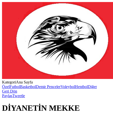
Kategori
Ana Sayfa
Özel
Futbol
Basketbol
Demir Pençeler
Voleybol
Hentbol
Diğer
Geri Dön
Paylaş
Tweetle
DİYANETİN MEKKE