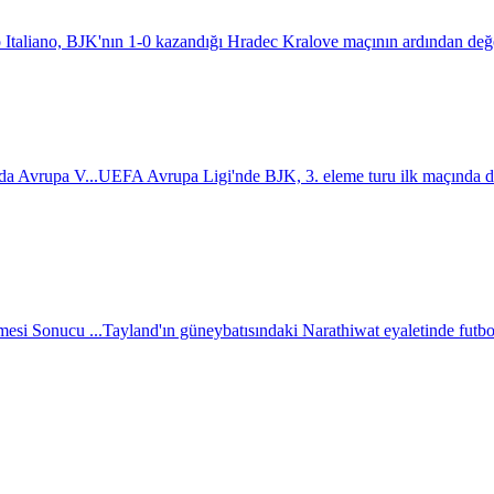
 Italiano, BJK'nın 1-0 kazandığı Hradec Kralove maçının ardından değ
da Avrupa V...
UEFA Avrupa Ligi'nde BJK, 3. eleme turu ilk maçında d
esi Sonucu ...
Tayland'ın güneybatısındaki Narathiwat eyaletinde futbol 