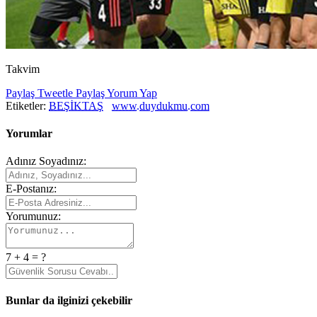
Takvim
Paylaş
Tweetle
Paylaş
Yorum Yap
Etiketler:
BEŞİKTAŞ
www.duydukmu.com
Yorumlar
Adınız Soyadınız:
E-Postanız:
Yorumunuz:
7 + 4 = ?
Bunlar da ilginizi çekebilir