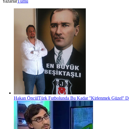
Yazarlar
Tümü
Hakan Öncül
Türk Futbolunda Bu Kadar ''Kirlenmek Güzel'' D