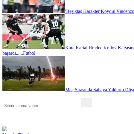
'Beşiktaş Karakter Koydu!'
Vincenzo
Kara Kartal Hradec Kralov Karşısın
başardı......
Futbol
Maç Sırasında Sahaya Yıldırım Düşm