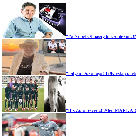
''Ya Nübel Olmasaydı!''
Güntekin ON
''İtalyan Dokunuşu!''
BJK eski yönet
''Biz Zoru Severiz!''
Alen MARKARY