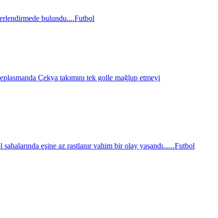
erlendirmede bulundu....
Futbol
eplasmanda Çekya takımını tek golle mağlup etmeyi
sahalarında eşine az rastlanır vahim bir olay yaşandı......
Futbol