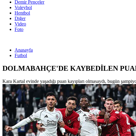
Demir Pençeler
Voleybol
Hentbol
Diğer
Video
Foto
Anasayfa
Futbol
DOLMABAHÇE'DE KAYBEDİLEN PUAN
Kara Kartal evinde yaşadığı puan kayıpları olmasaydı, bugün şampiyonl