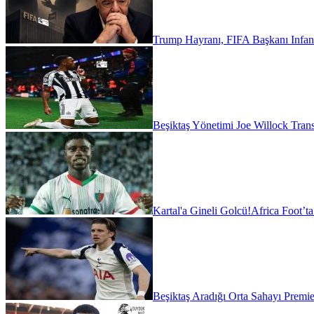
Trump Hayranı, FIFA Başkanı Infant
Beşiktaş Yönetimi Joe Willock Transfe
Kartal'a Gineli Golcü!
Africa Foot’t
Beşiktaş Aradığı Orta Sahayı Premie