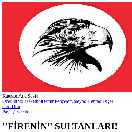
Kategori
Ana Sayfa
Özel
Futbol
Basketbol
Demir Pençeler
Voleybol
Hentbol
Diğer
Geri Dön
Paylaş
Tweetle
''FİRENİN'' SULTANLARI!