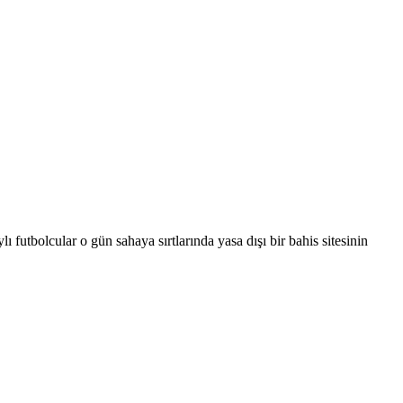
tbolcular o gün sahaya sırtlarında yasa dışı bir bahis sitesinin