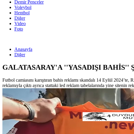
Demir Pençeler
Voleybol
Hentbol
Diğer
Video
Foto
Anasayfa
Diğer
GALATASARAY'A ''YASADIŞI BAHİS'' 
Futbol camiasını karıştıran bahis reklamı skandalı 14 Eylül 2024’te,
reklamıyla çıktı ayrıca stattaki led reklam tabelalarında yine sitenin rek