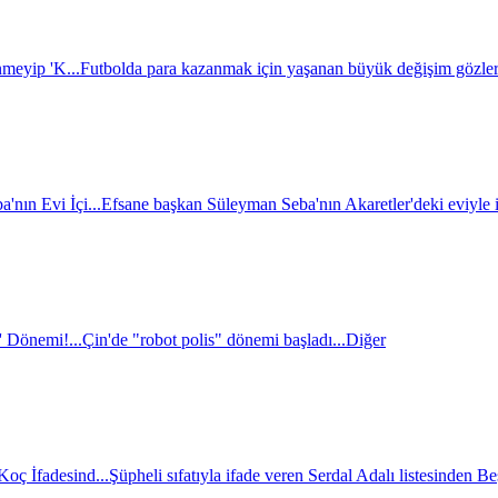
nmeyip 'K...
Futbolda para kazanmak için yaşanan büyük değişim gözler
nın Evi İçi...
Efsane başkan Süleyman Seba'nın Akaretler'deki eviyle il
' Dönemi!...
Çin'de "robot polis" dönemi başladı...
Diğer
oç İfadesind...
Şüpheli sıfatıyla ifade veren Serdal Adalı listesinden B