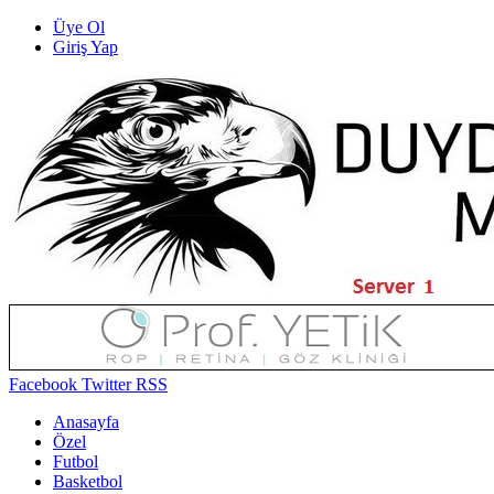
Üye Ol
Giriş Yap
Facebook
Twitter
RSS
Anasayfa
Özel
Futbol
Basketbol