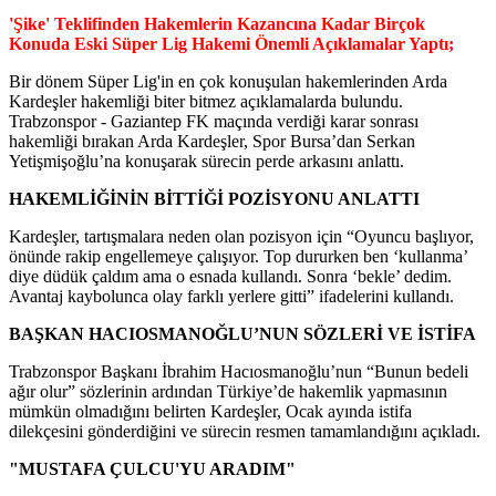
'Şike' Teklifinden Hakemlerin Kazancına Kadar Birçok
Konuda Eski Süper Lig Hakemi Önemli Açıklamalar Yaptı;
Bir dönem Süper Lig'in en çok konuşulan hakemlerinden Arda
Kardeşler hakemliği biter bitmez açıklamalarda bulundu.
Trabzonspor - Gaziantep FK maçında verdiği karar sonrası
hakemliği bırakan Arda Kardeşler, Spor Bursa’dan Serkan
Yetişmişoğlu’na konuşarak sürecin perde arkasını anlattı.
HAKEMLİĞİNİN BİTTİĞİ POZİSYONU ANLATTI
Kardeşler, tartışmalara neden olan pozisyon için “Oyuncu başlıyor,
önünde rakip engellemeye çalışıyor. Top dururken ben ‘kullanma’
diye düdük çaldım ama o esnada kullandı. Sonra ‘bekle’ dedim.
Avantaj kaybolunca olay farklı yerlere gitti” ifadelerini kullandı.
BAŞKAN HACIOSMANOĞLU’NUN SÖZLERİ VE İSTİFA
Trabzonspor Başkanı İbrahim Hacıosmanoğlu’nun “Bunun bedeli
ağır olur” sözlerinin ardından Türkiye’de hakemlik yapmasının
mümkün olmadığını belirten Kardeşler, Ocak ayında istifa
dilekçesini gönderdiğini ve sürecin resmen tamamlandığını açıkladı.
"MUSTAFA ÇULCU'YU ARADIM"