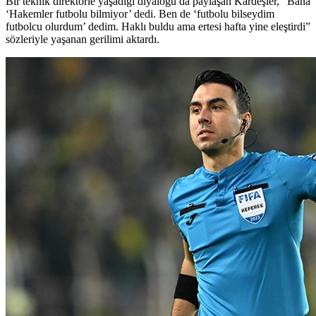
Bir teknik direktörle yaşadığı diyaloğu da paylaşan Kardeşler, “Bana
‘Hakemler futbolu bilmiyor’ dedi. Ben de ‘futbolu bilseydim
futbolcu olurdum’ dedim. Haklı buldu ama ertesi hafta yine eleştirdi”
sözleriyle yaşanan gerilimi aktardı.