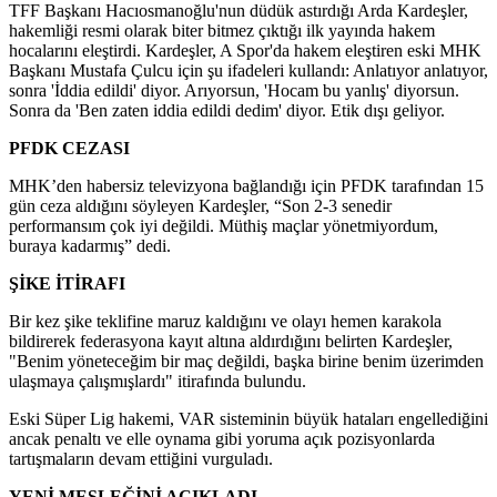
TFF Başkanı Hacıosmanoğlu'nun düdük astırdığı Arda Kardeşler,
hakemliği resmi olarak biter bitmez çıktığı ilk yayında hakem
hocalarını eleştirdi. Kardeşler, A Spor'da hakem eleştiren eski MHK
Başkanı Mustafa Çulcu için şu ifadeleri kullandı: Anlatıyor anlatıyor,
sonra 'İddia edildi' diyor. Arıyorsun, 'Hocam bu yanlış' diyorsun.
Sonra da 'Ben zaten iddia edildi dedim' diyor. Etik dışı geliyor.
PFDK CEZASI
MHK’den habersiz televizyona bağlandığı için PFDK tarafından 15
gün ceza aldığını söyleyen Kardeşler, “Son 2-3 senedir
performansım çok iyi değildi. Müthiş maçlar yönetmiyordum,
buraya kadarmış” dedi.
ŞİKE İTİRAFI
Bir kez şike teklifine maruz kaldığını ve olayı hemen karakola
bildirerek federasyona kayıt altına aldırdığını belirten Kardeşler,
"Benim yöneteceğim bir maç değildi, başka birine benim üzerimden
ulaşmaya çalışmışlardı" itirafında bulundu.
Eski Süper Lig hakemi, VAR sisteminin büyük hataları engellediğini
ancak penaltı ve elle oynama gibi yoruma açık pozisyonlarda
tartışmaların devam ettiğini vurguladı.
YENİ MESLEĞİNİ AÇIKLADI