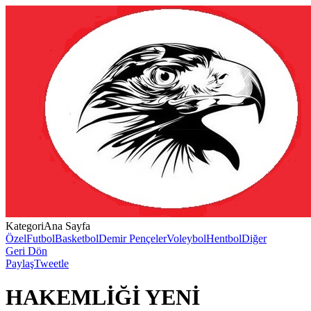
Kategori
Ana Sayfa
Özel
Futbol
Basketbol
Demir Pençeler
Voleybol
Hentbol
Diğer
Geri Dön
Paylaş
Tweetle
HAKEMLİĞİ YENİ