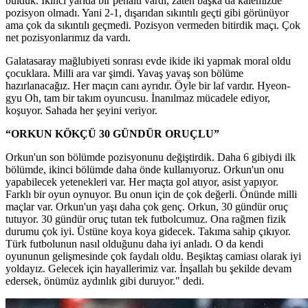
bulduk. İkinci yarıda bir penaltı vardı, zaten başka da kalemizde
pozisyon olmadı. Yani 2-1, dışarıdan sıkıntılı geçti gibi görünüyor
ama çok da sıkıntılı geçmedi. Pozisyon vermeden bitirdik maçı. Çok
net pozisyonlarımız da vardı.
Galatasaray mağlubiyeti sonrası evde ikide iki yapmak moral oldu
çocuklara. Milli ara var şimdi. Yavaş yavaş son bölüme
hazırlanacağız. Her maçın canı ayrıdır. Öyle bir laf vardır. Hyeon-
gyu Oh, tam bir takım oyuncusu. İnanılmaz mücadele ediyor,
koşuyor. Sahada her şeyini veriyor.
“ORKUN KÖKÇÜ 30 GÜNDÜR ORUÇLU”
Orkun'un son bölümde pozisyonunu değiştirdik. Daha 6 gibiydi ilk
bölümde, ikinci bölümde daha önde kullanıyoruz. Orkun'un onu
yapabilecek yetenekleri var. Her maçta gol atıyor, asist yapıyor.
Farklı bir oyun oynuyor. Bu onun için de çok değerli. Önünde milli
maçlar var. Orkun'un yaşı daha çok genç. Orkun, 30 gündür oruç
tutuyor. 30 gündür oruç tutan tek futbolcumuz. Ona rağmen fizik
durumu çok iyi. Üstüne koya koya gidecek. Takıma sahip çıkıyor.
Türk futbolunun nasıl olduğunu daha iyi anladı. O da kendi
oyununun gelişmesinde çok faydalı oldu. Beşiktaş camiası olarak iyi
yoldayız. Gelecek için hayallerimiz var. İnşallah bu şekilde devam
edersek, önümüz aydınlık gibi duruyor." dedi.