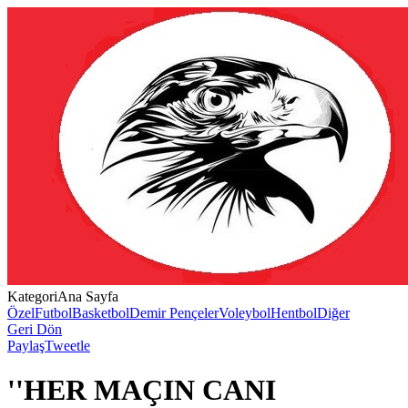
Kategori
Ana Sayfa
Özel
Futbol
Basketbol
Demir Pençeler
Voleybol
Hentbol
Diğer
Geri Dön
Paylaş
Tweetle
''HER MAÇIN CANI