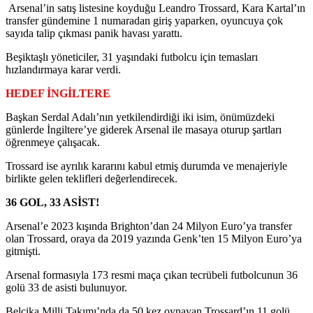
Arsenal’in satış listesine koyduğu Leandro Trossard, Kara Kartal’ın
transfer gündemine 1 numaradan giriş yaparken, oyuncuya çok
sayıda talip çıkması panik havası yarattı.
Beşiktaşlı yöneticiler, 31 yaşındaki futbolcu için temasları
hızlandırmaya karar verdi.
HEDEF İNGİLTERE
Başkan Serdal Adalı’nın yetkilendirdiği iki isim, önümüzdeki
günlerde İngiltere’ye giderek Arsenal ile masaya oturup şartları
öğrenmeye çalışacak.
Trossard ise ayrılık kararını kabul etmiş durumda ve menajeriyle
birlikte gelen teklifleri değerlendirecek.
36 GOL, 33 ASİST!
Arsenal’e 2023 kışında Brighton’dan 24 Milyon Euro’ya transfer
olan Trossard, oraya da 2019 yazında Genk’ten 15 Milyon Euro’ya
gitmişti.
Arsenal formasıyla 173 resmi maça çıkan tecrübeli futbolcunun 36
golü 33 de asisti bulunuyor.
Belçika Milli Takımı’nda da 50 kez oynayan Trossard’ın 11 golü