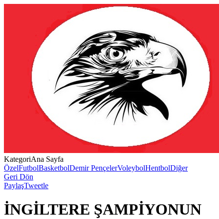
Kategori
Ana Sayfa
Özel
Futbol
Basketbol
Demir Pençeler
Voleybol
Hentbol
Diğer
Geri Dön
Paylaş
Tweetle
İNGİLTERE ŞAMPİYONUN