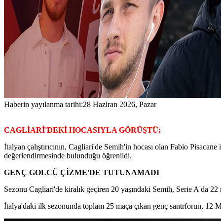
Haberin yayılanma tarihi:
28 Haziran 2026, Pazar
CAGLİARİ'DEKİ HOCASIYLA GÖRÜŞTÜ;
İtalyan çalıştırıcının, Cagliari'de Semih'in hocası olan Fabio Pisacan
değerlendirmesinde bulunduğu öğrenildi.
GENÇ GOLCÜ ÇİZME'DE TUTUNAMADI
Sezonu Cagliari'de kiralık geçiren 20 yaşındaki Semih, Serie A'da 22 m
İtalya'daki ilk sezonunda toplam 25 maça çıkan genç santrforun, 12 