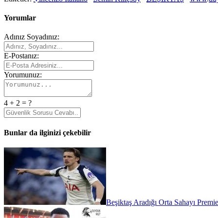
Yorumlar
Adınız Soyadınız:
E-Postanız:
Yorumunuz:
4 + 2 = ?
Bunlar da ilginizi çekebilir
Beşiktaş Aradığı Orta Sahayı Premie