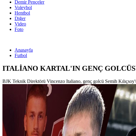
Demir Pençeler
Voleybol
Hentbol
Diğer
Video
Foto
Anasayfa
Futbol
ITALİANO KARTAL'IN GENÇ GOLCÜS
BJK Teknik Direktörü Vincenzo Italiano, genç golcü Semih Kılıçsoy'un