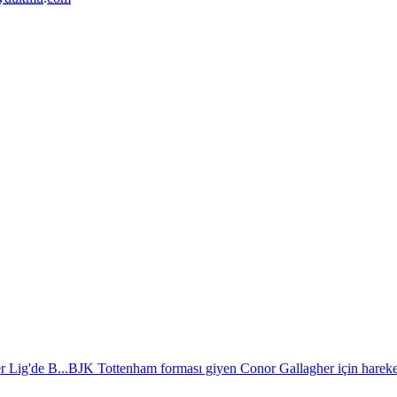
r Lig'de B...
BJK Tottenham forması giyen Conor Gallagher için hareket