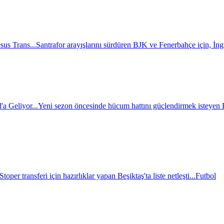
sus Trans...
Santrafor arayışlarını sürdüren BJK ve Fenerbahçe için, İngili
a Geliyor...
Yeni sezon öncesinde hücum hattını güçlendirmek isteyen BJ
Stoper transferi için hazırlıklar yapan Beşiktaş'ta liste netleşti...
Futbol