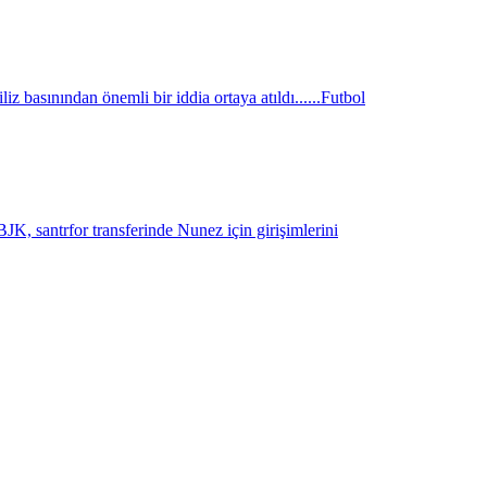
z basınından önemli bir iddia ortaya atıldı......
Futbol
K, santrfor transferinde Nunez için girişimlerini