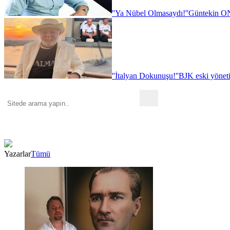
''Ya Nübel Olmasaydı!''
Güntekin ON
''İtalyan Dokunuşu!''
BJK eski yönet
Yazarlar
Tümü