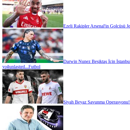
Ezeli Rakipler Arsenal'in Golcüsü Je
Darwin Nunez Beşiktaş İçin İstanbul'
yoğunlaştırd...
Futbol
Siyah Beyaz Savunma Operasyonu!