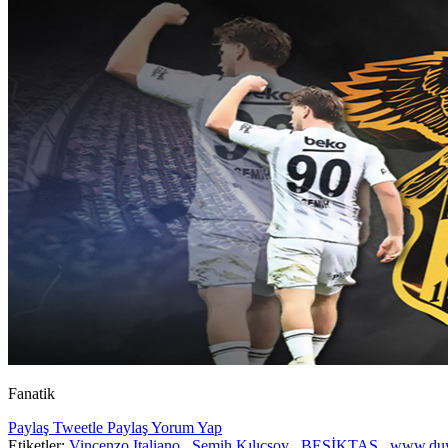
Fanatik
Paylaş
Tweetle
Paylaş
Yorum Yap
Etiketler:
Vincenzo Italiano
Semih Kılıçsoy
BEŞİKTAŞ
www.du