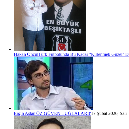
Hakan Öncül
Türk Futbolunda Bu Kadar ''Kirlenmek Güzel'' D
Ergin Aslan
'ÖZ GÜVEN TUĞLALARI!'
17 Şubat 2026, Salı