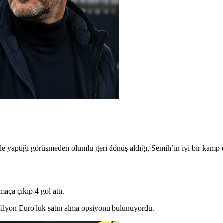
e ile yaptığı görüşmeden olumlu geri dönüş aldığı, Semih’in iyi bir kamp
aça çıkıp 4 gol attı.
Milyon Euro'luk satın alma opsiyonu bulunuyordu.