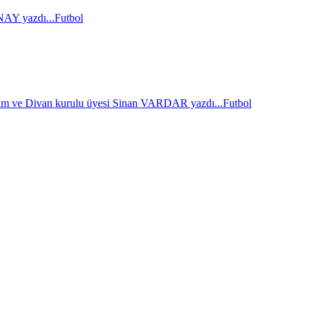
AY yazdı...
Futbol
im ve Divan kurulu üyesi Sinan VARDAR yazdı...
Futbol