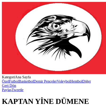
Kategori
Ana Sayfa
Özel
Futbol
Basketbol
Demir Pençeler
Voleybol
Hentbol
Diğer
Geri Dön
Paylaş
Tweetle
KAPTAN YİNE DÜMENE