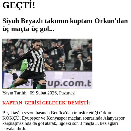
GEÇTİ!
Siyah Beyazlı takımın kaptanı Orkun'dan
üç maçta üç gol...
Yayın Tarihi: 09 Şubat 2026, Pazartesi
KAPTAN 'GERİSİ GELECEK' DEMİŞTİ;
Beşiktaş’ın sezon başında Benfica'dan transfer ettiği Orkun
KÖKÇÜ, Eyüpspor ve Konyaspor maçları sonrasında Alanyaspor
karşılaşmasında da gol atarak, ligdeki son 3 maçta 3. kez ağları
havalandırdı.