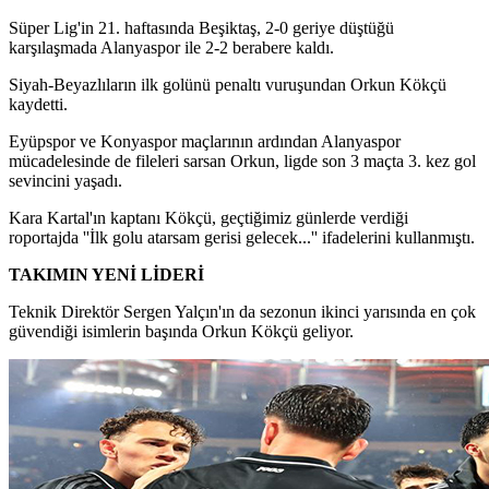
Süper Lig'in 21. haftasında Beşiktaş, 2-0 geriye düştüğü
karşılaşmada Alanyaspor ile 2-2 berabere kaldı.
Siyah-Beyazlıların ilk golünü penaltı vuruşundan Orkun Kökçü
kaydetti.
Eyüpspor ve Konyaspor maçlarının ardından Alanyaspor
mücadelesinde de fileleri sarsan Orkun, ligde son 3 maçta 3. kez gol
sevincini yaşadı.
Kara Kartal'ın kaptanı Kökçü, geçtiğimiz günlerde verdiği
roportajda ''İlk golu atarsam gerisi gelecek...'' ifadelerini kullanmıştı.
TAKIMIN YENİ LİDERİ
Teknik Direktör Sergen Yalçın'ın da sezonun ikinci yarısında en çok
güvendiği isimlerin başında Orkun Kökçü geliyor.