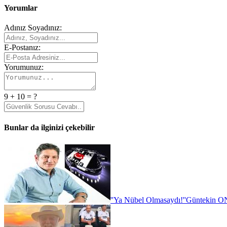
Yorumlar
Adınız Soyadınız:
E-Postanız:
Yorumunuz:
9 + 10 = ?
Bunlar da ilginizi çekebilir
''Ya Nübel Olmasaydı!''
Güntekin ON