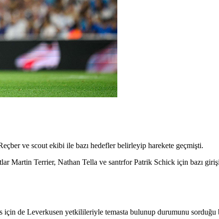
ber ve scout ekibi ile bazı hedefler belirleyip harekete geçmişti.
r Martin Terrier, Nathan Tella ve santrfor Patrik Schick için bazı giri
s için de Leverkusen yetkilileriyle temasta bulunup durumunu sorduğu be