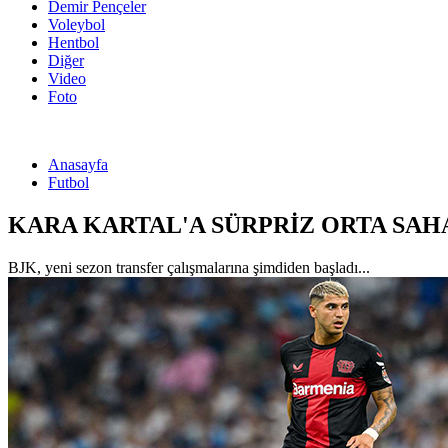
Demir Pençeler
Voleybol
Hentbol
Diğer
Video
Foto
Anasayfa
Futbol
KARA KARTAL'A SÜRPRİZ ORTA SAH
BJK, yeni sezon transfer çalışmalarına şimdiden başladı...