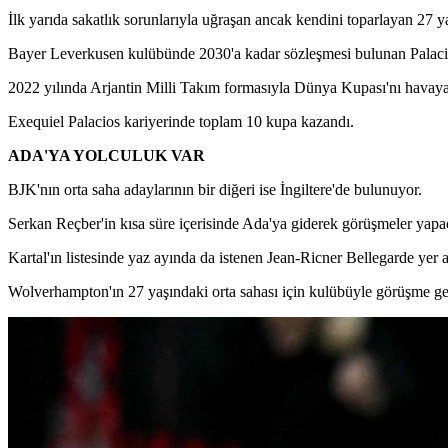
İlk yarıda sakatlık sorunlarıyla uğraşan ancak kendini toparlayan 27 
Bayer Leverkusen kulübünde 2030'a kadar sözleşmesi bulunan Palacios
2022 yılında Arjantin Milli Takım formasıyla Dünya Kupası'nı hava
Exequiel Palacios kariyerinde toplam 10 kupa kazandı.
ADA'YA YOLCULUK VAR
BJK'nın orta saha adaylarının bir diğeri ise İngiltere'de bulunuyor.
Serkan Reçber'in kısa süre içerisinde Ada'ya giderek görüşmeler yapacağ
Kartal'ın listesinde yaz ayında da istenen Jean-Ricner Bellegarde yer a
Wolverhampton'ın 27 yaşındaki orta sahası için kulübüyle görüşme gerçekl