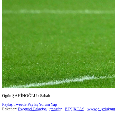
Ogün ŞAHİNOĞLU / Sabah
Paylaş
Tweetle
Paylaş
Yorum Yap
Etiketler:
Exequiel Palacios
transfer
BEŞİKTAŞ
www.duydukmu