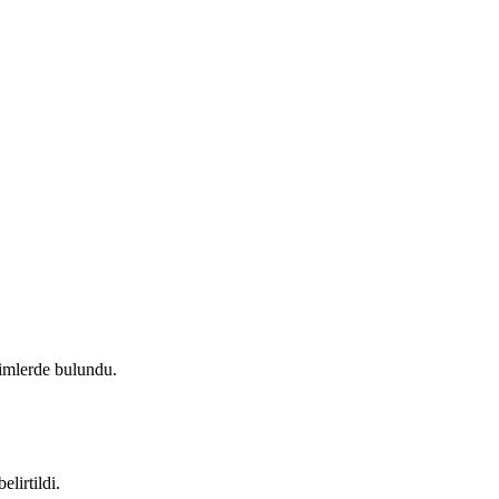
şimlerde bulundu.
lirtildi.