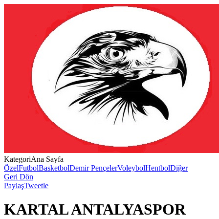
Kategori
Ana Sayfa
Özel
Futbol
Basketbol
Demir Pençeler
Voleybol
Hentbol
Diğer
Geri Dön
Paylaş
Tweetle
KARTAL ANTALYASPOR