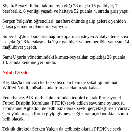
Siyah-Beyazlı futbol takımı, oynadığı 28 maçta 15 galibiyet, 7
beraberlik, 6 yenilgi yaşadı ve haftaya 52 puanla 4. sırada giriş yaptı.
Sergen Yalçın'ın öğrencileri, taraftarı önünde galip gelerek yeniden
çıkışa geçmenin planlarını yapıyor.
Süper Lig'de alt sıralarla bağını koparmak isteyen Antalya temsilcisi
ise çıktığı 28 karşılaşmada 7'şer galibiyet ve beraberliğin yanı sıra 14
mağlubiyet yaşadı.
Sami Uğurlu yönetimindeki kırmızı-beyazlılar, topladığı 28 puanla
13. sırada kendine yer buldu.
Ndidi Cezalı
Beşiktaş'ta hem sarı kart cezalısı olan hem de sakatlığı bulunan
Wilfred Ndidi, müsabakada formasından uzak kalacak.
Fenerbahçe-BJK derbisinin ardından tedbirli olarak Profesyonel
Futbol Disiplin Kuruluna (PFDK) sevk edilen savunma oyuncusu
Emmanuel Agbadou ile tedbirsiz olarak sevki gerçekleştirilen Vaclav
Cerny'nin maçta forma giyip giymeyeceği karar açıklandıktan sonra
belli olacak.
Teknik direktör Sergen Yalçın da tedbirsiz olarak PFDK'ye sevk