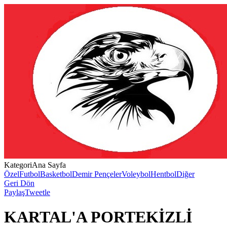
Kategori
Ana Sayfa
Özel
Futbol
Basketbol
Demir Pençeler
Voleybol
Hentbol
Diğer
Geri Dön
Paylaş
Tweetle
KARTAL'A PORTEKİZLİ