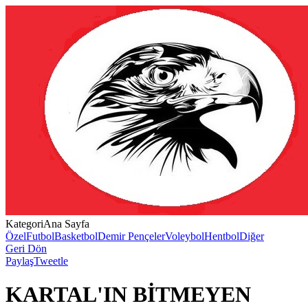
Kategori
Ana Sayfa
Özel
Futbol
Basketbol
Demir Pençeler
Voleybol
Hentbol
Diğer
Geri Dön
Paylaş
Tweetle
KARTAL'IN BİTMEYEN