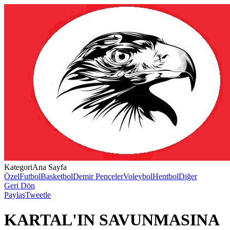
Kategori
Ana Sayfa
Özel
Futbol
Basketbol
Demir Pençeler
Voleybol
Hentbol
Diğer
Geri Dön
Paylaş
Tweetle
KARTAL'IN SAVUNMASINA