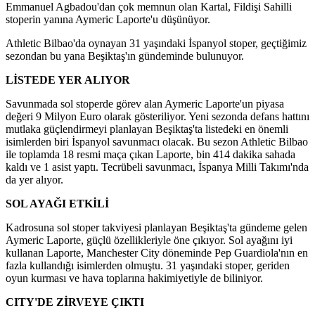
Emmanuel Agbadou'dan çok memnun olan Kartal, Fildişi Sahilli
stoperin yanına Aymeric Laporte'u düşünüyor.
Athletic Bilbao'da oynayan 31 yaşındaki İspanyol stoper, geçtiğimiz
sezondan bu yana Beşiktaş'ın gündeminde bulunuyor.
LİSTEDE YER ALIYOR
Savunmada sol stoperde görev alan Aymeric Laporte'un piyasa
değeri 9 Milyon Euro olarak gösteriliyor. Yeni sezonda defans hattını
mutlaka güçlendirmeyi planlayan Beşiktaş'ta listedeki en önemli
isimlerden biri İspanyol savunmacı olacak. Bu sezon Athletic Bilbao
ile toplamda 18 resmi maça çıkan Laporte, bin 414 dakika sahada
kaldı ve 1 asist yaptı. Tecrübeli savunmacı, İspanya Milli Takımı'nda
da yer alıyor.
SOL AYAĞI ETKİLİ
Kadrosuna sol stoper takviyesi planlayan Beşiktaş'ta gündeme gelen
Aymeric Laporte, güçlü özellikleriyle öne çıkıyor. Sol ayağını iyi
kullanan Laporte, Manchester City döneminde Pep Guardiola'nın en
fazla kullandığı isimlerden olmuştu. 31 yaşındaki stoper, geriden
oyun kurması ve hava toplarına hakimiyetiyle de biliniyor.
CITY'DE ZİRVEYE ÇIKTI