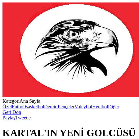
Kategori
Ana Sayfa
Özel
Futbol
Basketbol
Demir Pençeler
Voleybol
Hentbol
Diğer
Geri Dön
Paylaş
Tweetle
KARTAL'IN YENİ GOLCÜSÜ