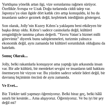
Yurtdışına yönelik artan ilgi, vize sorunlarına rağmen sürüyor.
Özellikle Avrupa ve Uzak Doğu turlarında ciddi talep var.
Japonya’ya olan ilgide dört katlık ciro artışı konuşuldu, ki bu da
insanların sadece gezmek değil, keşfetmek istediğinin göstergesi.
Son olarak, Jolly’nin Kuzey Kıbrıs’a yaklaşımı beni etkileyen bir
başka detay oldu. Kıbrıs’ı sadece casinolarla değil, kültürel
zenginliğiyle tanıtma çabası değerli. “Yavru Vatan’a hizmet milli
görevimiz” diyerek bunu sahiplenmeleri, turizmin yalnızca
ekonomik değil, aynı zamanda bir kültürel sorumluluk olduğunu da
hatırlattı.
Sonuç Olarak...
Jolly, belki rakamlarla konuşuyor ama yaptığı işin arkasında insan
var. Bir aile kültürü, bir memleket sevgisi ve insanların tatil hakkını
önemseyen bir vizyon var. Bu yüzden sadece sektör lideri değil, bir
davranış biçiminin öncüsü de aynı zamanda.
Ve Evet...
Biz Türkler tatil yapmayı öğreniyoruz. Belki biraz geç, belki hâlâ
sınırlı bir kesimle... Ama alışıyoruz. Öğreniyoruz. Ve bu iyi bir şey
değil mi?