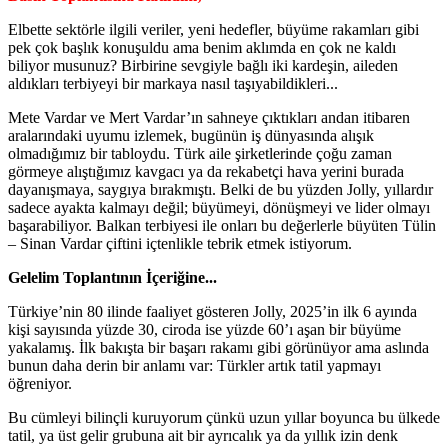
Elbette sektörle ilgili veriler, yeni hedefler, büyüme rakamları gibi
pek çok başlık konuşuldu ama benim aklımda en çok ne kaldı
biliyor musunuz? Birbirine sevgiyle bağlı iki kardeşin, aileden
aldıkları terbiyeyi bir markaya nasıl taşıyabildikleri...
Mete Vardar ve Mert Vardar’ın sahneye çıktıkları andan itibaren
aralarındaki uyumu izlemek, bugünün iş dünyasında alışık
olmadığımız bir tabloydu. Türk aile şirketlerinde çoğu zaman
görmeye alıştığımız kavgacı ya da rekabetçi hava yerini burada
dayanışmaya, saygıya bırakmıştı. Belki de bu yüzden Jolly, yıllardır
sadece ayakta kalmayı değil; büyümeyi, dönüşmeyi ve lider olmayı
başarabiliyor. Balkan terbiyesi ile onları bu değerlerle büyüten Tülin
– Sinan Vardar çiftini içtenlikle tebrik etmek istiyorum.
Gelelim Toplantının İçeriğine...
Türkiye’nin 80 ilinde faaliyet gösteren Jolly, 2025’in ilk 6 ayında
kişi sayısında yüzde 30, ciroda ise yüzde 60’ı aşan bir büyüme
yakalamış. İlk bakışta bir başarı rakamı gibi görünüyor ama aslında
bunun daha derin bir anlamı var: Türkler artık tatil yapmayı
öğreniyor.
Bu cümleyi bilinçli kuruyorum çünkü uzun yıllar boyunca bu ülkede
tatil, ya üst gelir grubuna ait bir ayrıcalık ya da yıllık izin denk