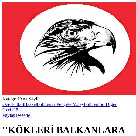
Kategori
Ana Sayfa
Özel
Futbol
Basketbol
Demir Pençeler
Voleybol
Hentbol
Diğer
Geri Dön
Paylaş
Tweetle
''KÖKLERİ BALKANLARA