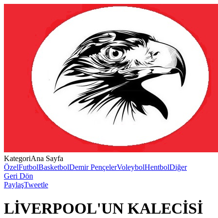
Kategori
Ana Sayfa
Özel
Futbol
Basketbol
Demir Pençeler
Voleybol
Hentbol
Diğer
Geri Dön
Paylaş
Tweetle
LİVERPOOL'UN KALECİSİ