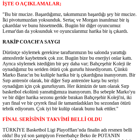
İŞTE O AÇIKLAMALAR;
"Bu bir mucize. Başardığımız, takımımızın başardığı şey bir mucize.
İki pivotumuzdan yoksunduk. Sertaç ve Morgan inanılmaz bir iş
çıkardılar ve bunu hissetmedik. Bugün bir diğer oyuncumuz
Lemar'dan da yoksunduk ve oyuncularımız harika bir iş çıkardı.
RAKİP COACH'A SAYGI
Dürüstçe söylemek gerekirse taraftarımızın bu salonda yarattığı
atmosferde kaybetmek çok zor. Bugün bize bu enerjiyi onlar kattı.
Ayrıca söylemek istediğim bir şey daha var; Bahçeşehir Koleji ile
oynadığımız bu seriden ötürü çok gururlu hissediyorum. Çünkü
Marko Barac'ın bu kulüple harika bir iş çıkardığına inanıyorum. Bir
Sırp antrenör olarak, bir diğer Sırp antrenöre karşı bu seriyi
oynadığım için çok gururluyum. Her ikimizin de tam olarak Sırp
basketbol ekolünü yansıttığımıza inanıyorum. Bu sebeple Marko'yu
ve bir diğer harika sezonu geride bırakan Bahçeşehir Koleji'ni, iki
yarı final ve bir çeyrek final ile tamamladıkları bu sezondan ötürü
tebrik ediyorum. Çok iyi bir kulüp olarak bunu hak ettiler."
FİNAL SERİSİNİN TAKVİMİ BELLİ OLDU
TÜRKİYE Basketbol Ligi Playoffları’nda finalin adı resmen belli
oldu! Bu yıl son şampiyon Fenerbahçe Beko ile POTANIN