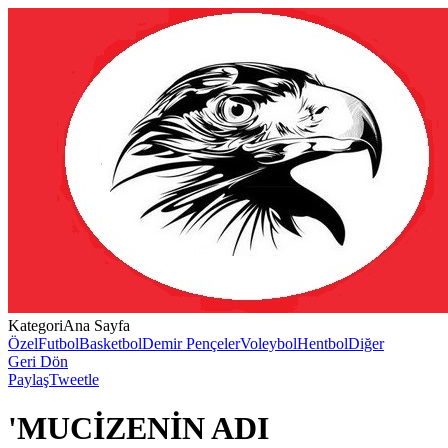
Kategori
Ana Sayfa
Özel
Futbol
Basketbol
Demir Pençeler
Voleybol
Hentbol
Diğer
Geri Dön
Paylaş
Tweetle
'MUCİZENİN ADI