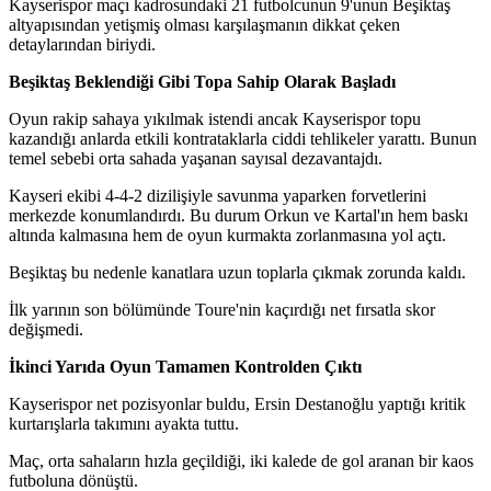
Kayserispor maçı kadrosundaki 21 futbolcunun 9'unun Beşiktaş
altyapısından yetişmiş olması karşılaşmanın dikkat çeken
detaylarından biriydi.
Beşiktaş Beklendiği Gibi Topa Sahip Olarak Başladı
Oyun rakip sahaya yıkılmak istendi ancak Kayserispor topu
kazandığı anlarda etkili kontrataklarla ciddi tehlikeler yarattı. Bunun
temel sebebi orta sahada yaşanan sayısal dezavantajdı.
Kayseri ekibi 4-4-2 dizilişiyle savunma yaparken forvetlerini
merkezde konumlandırdı. Bu durum Orkun ve Kartal'ın hem baskı
altında kalmasına hem de oyun kurmakta zorlanmasına yol açtı.
Beşiktaş bu nedenle kanatlara uzun toplarla çıkmak zorunda kaldı.
İlk yarının son bölümünde Toure'nin kaçırdığı net fırsatla skor
değişmedi.
İkinci Yarıda Oyun Tamamen Kontrolden Çıktı
Kayserispor net pozisyonlar buldu, Ersin Destanoğlu yaptığı kritik
kurtarışlarla takımını ayakta tuttu.
Maç, orta sahaların hızla geçildiği, iki kalede de gol aranan bir kaos
futboluna dönüştü.