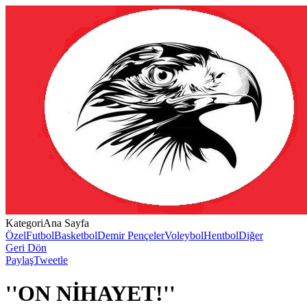
Kategori
Ana Sayfa
Özel
Futbol
Basketbol
Demir Pençeler
Voleybol
Hentbol
Diğer
Geri Dön
Paylaş
Tweetle
''ON NİHAYET!''